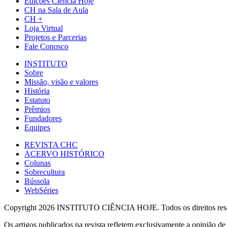
Edições Ciência Hoje
CH na Sala de Aula
CH +
Loja Virtual
Projetos e Parcerias
Fale Conosco
INSTITUTO
Sobre
Missão, visão e valores
História
Estatuto
Prêmios
Fundadores
Equipes
REVISTA CHC
ACERVO HISTÓRICO
Colunas
Sobrecultura
Bússola
WebSéries
Copyright 2026 INSTITUTO CIÊNCIA HOJE. Todos os direitos res
Os artigos publicados na revista refletem exclusivamente a opinião de 