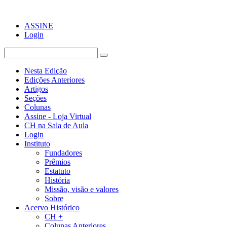
ASSINE
Login
Nesta Edição
Edições Anteriores
Artigos
Seções
Colunas
Assine - Loja Virtual
CH na Sala de Aula
Login
Instituto
Fundadores
Prêmios
Estatuto
História
Missão, visão e valores
Sobre
Acervo Histórico
CH +
Colunas Anteriores