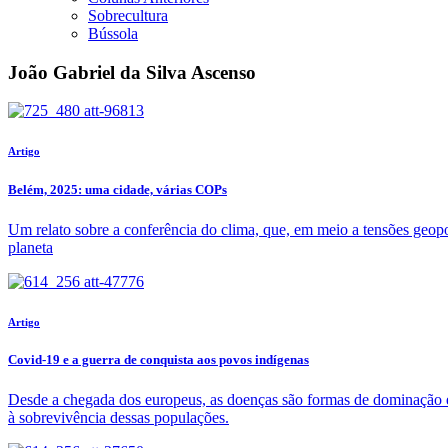
Sobrecultura
Bússola
João Gabriel da Silva Ascenso
Artigo
Belém, 2025: uma cidade, várias COPs
Um relato sobre a conferência do clima, que, em meio a tensões geopo
planeta
Artigo
Covid-19 e a guerra de conquista aos povos indígenas
Desde a chegada dos europeus, as doenças são formas de dominação 
à sobrevivência dessas populações.