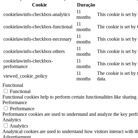
Cookie
Duração
11
cookielawinfo-checkbox-analytics
This cookie is set b
months
11
cookielawinfo-checkbox-functional
The cookie is set by
months
11
cookielawinfo-checkbox-necessary
This cookie is set b
months
11
cookielawinfo-checkbox-others
This cookie is set b
months
cookielawinfo-checkbox-
11
This cookie is set b
performance
months
11
The cookie is set by
viewed_cookie_policy
months
data.
Functional
Functional
Functional cookies help to perform certain functionalities like sharing 
Performance
Performance
Performance cookies are used to understand and analyze the key perfor
Analytics
Analytics
Analytical cookies are used to understand how visitors interact with th
Advertisement