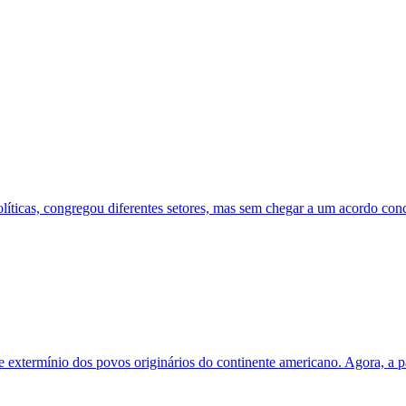
líticas, congregou diferentes setores, mas sem chegar a um acordo conc
e extermínio dos povos originários do continente americano. Agora, a