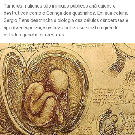
Tumores malignos são inimigos públicos anárquicos e
destrutivos como o Coringa dos quadrinhos. Em sua coluna,
Sergio Pena destrincha a biologia das células cancerosas e
aponta a esperança na luta contra esse mal surgida de
estudos genéticos recentes.