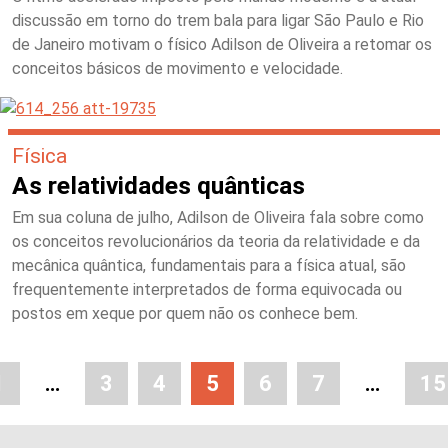
discussão em torno do trem bala para ligar São Paulo e Rio
de Janeiro motivam o físico Adilson de Oliveira a retomar os
conceitos básicos de movimento e velocidade.
Física
As relatividades quânticas
Em sua coluna de julho, Adilson de Oliveira fala sobre como
os conceitos revolucionários da teoria da relatividade e da
mecânica quântica, fundamentais para a física atual, são
frequentemente interpretados de forma equivocada ou
postos em xeque por quem não os conhece bem.
1
…
3
4
5
6
7
…
15