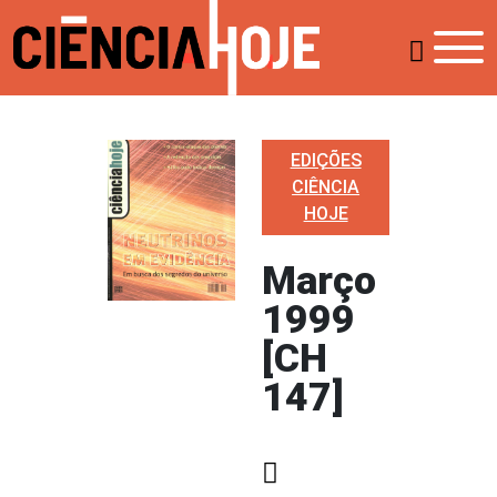
EDIÇÕES
CIÊNCIA
HOJE
Março
1999
[CH
147]