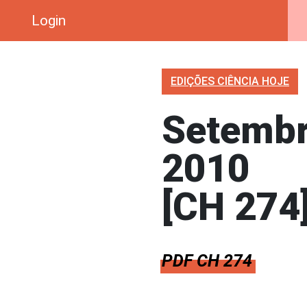
Login
EDIÇÕES CIÊNCIA HOJE
Setemb
2010
[CH 274
PDF CH 274