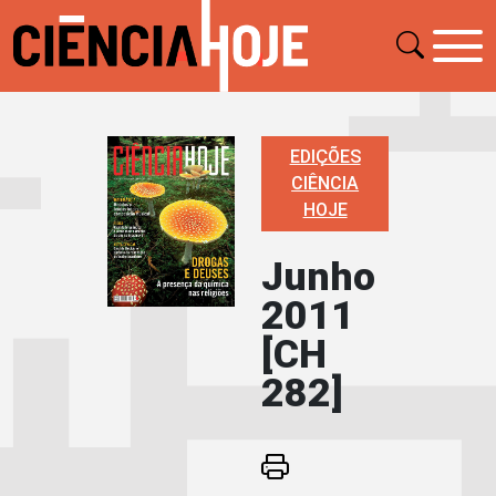
EDIÇÕES
CIÊNCIA
HOJE
Junho
2011
[CH
282]