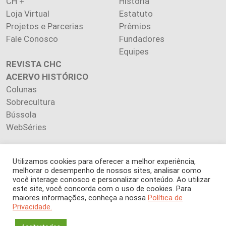
CH +
História
Loja Virtual
Estatuto
Projetos e Parcerias
Prêmios
Fale Conosco
Fundadores
Equipes
REVISTA CHC
ACERVO HISTÓRICO
Colunas
Sobrecultura
Bússola
WebSéries
Utilizamos cookies para oferecer a melhor experiência,
melhorar o desempenho de nossos sites, analisar como
Copyright 2026 INSTITUTO CIÊNCIA HOJE. Todos os direitos
você interage conosco e personalizar conteúdo. Ao utilizar
este site, você concorda com o uso de cookies. Para
reservados.
maiores informações, conheça a nossa
Política de
Os artigos publicados na revista refletem exclusivamente a
Privacidade.
opinião de seus autores.
É proibida a reprodução, integral ou parcial, do conteúdo (imagens