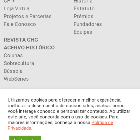
CH +
História
Loja Virtual
Estatuto
Projetos e Parcerias
Prêmios
Fale Conosco
Fundadores
Equipes
REVISTA CHC
ACERVO HISTÓRICO
Colunas
Sobrecultura
Bússola
WebSéries
Utilizamos cookies para oferecer a melhor experiência,
melhorar o desempenho de nossos sites, analisar como
você interage conosco e personalizar conteúdo. Ao utilizar
Copyright 2026 INSTITUTO CIÊNCIA HOJE. Todos os direitos
este site, você concorda com o uso de cookies. Para
reservados.
maiores informações, conheça a nossa
Política de
Os artigos publicados na revista refletem exclusivamente a
Privacidade.
opinião de seus autores.
É proibida a reprodução, integral ou parcial, do conteúdo (imagens