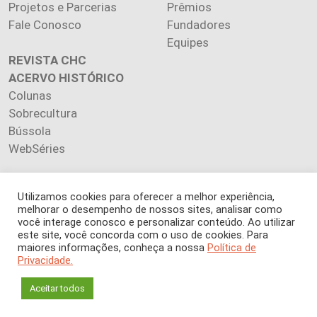
Projetos e Parcerias
Prêmios
Fale Conosco
Fundadores
Equipes
REVISTA CHC
ACERVO HISTÓRICO
Colunas
Sobrecultura
Bússola
WebSéries
Utilizamos cookies para oferecer a melhor experiência,
melhorar o desempenho de nossos sites, analisar como
Copyright 2026 INSTITUTO CIÊNCIA HOJE. Todos os direitos
você interage conosco e personalizar conteúdo. Ao utilizar
este site, você concorda com o uso de cookies. Para
reservados.
maiores informações, conheça a nossa
Política de
Os artigos publicados na revista refletem exclusivamente a
Privacidade.
opinião de seus autores.
É proibida a reprodução, integral ou parcial, do conteúdo (imagens
Aceitar todos
e textos) sem prévia autorização.