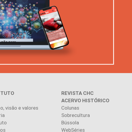
ITUTO
REVISTA CHC
ACERVO HISTÓRICO
o, visão e valores
Colunas
ria
Sobrecultura
uto
Bússola
ios
WebSéries