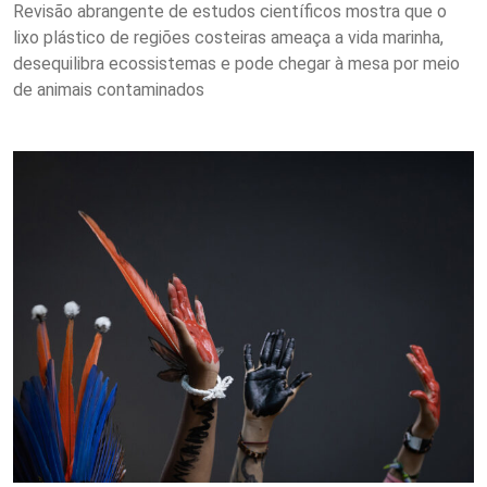
Revisão abrangente de estudos científicos mostra que o
lixo plástico de regiões costeiras ameaça a vida marinha,
desequilibra ecossistemas e pode chegar à mesa por meio
de animais contaminados