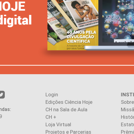
Login
INST
Edições Ciência Hoje
Sobre
ndas:
CH na Sala de Aula
Missã
9
CH +
Histó
Loja Virtual
Estat
Projetos e Parcerias
Prêm