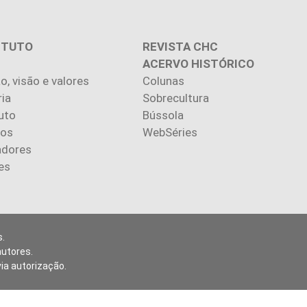
ITUTO
REVISTA CHC
ACERVO HISTÓRICO
o, visão e valores
Colunas
ria
Sobrecultura
uto
Bússola
ios
WebSéries
adores
es
.
autores.
via autorização.