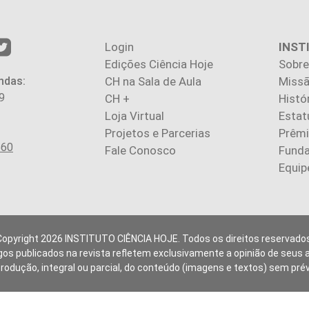
Login
INST
Edições Ciência Hoje
Sobre
ndas:
CH na Sala de Aula
Missã
9
CH +
Histó
Loja Virtual
Estat
Projetos e Parcerias
Prêm
560
Fale Conosco
Fund
Equip
Copyright 2026 INSTITUTO CIÊNCIA HOJE. Todos os direitos reservados
gos publicados na revista refletem exclusivamente a opinião de seus 
produção, integral ou parcial, do conteúdo (imagens e textos) sem pré