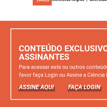
CONTEÚDO EXCLUSIV
ASSINANTES
Para acessar este ou outros conteúd
favor faça Login ou Assine a Ciência 
ASSINE AQUI
FAÇA LOGIN