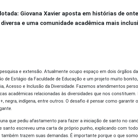
rdotada: Giovana Xavier aposta em histórias de ont
 diversa e uma comunidade acadêmica mais inclus
 pesquisa e extensão. Atualmente ocupo espaço em dois órgãos da
ção de Estágio da Faculdade de Educação e um projeto muito bonit
ia, Acesso e Inclusão da Diversidade. Fazemos atendimentos perso
cas acadêmicas relacionadas às diversidades que nos constituem. Is
negra, indígena, entre outros. O desafio é pensar como garantir o
gante.
 que pediu afastamento para fazer a iniciação de santo no cando
e de santo escreveu uma carta de próprio punho, explicando com todo
es também trazem suas demandas. É importante porque o que somos