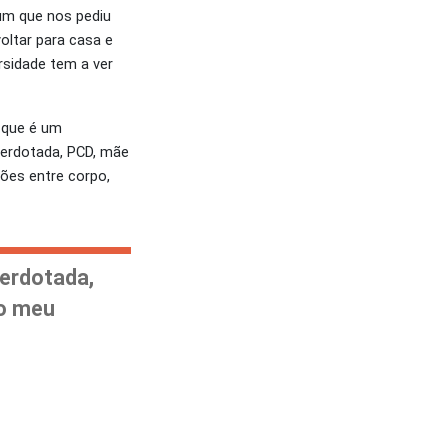
um que nos pediu
oltar para casa e
ersidade tem a ver
 que é um
perdotada, PCD, mãe
xões entre corpo,
perdotada,
ao meu