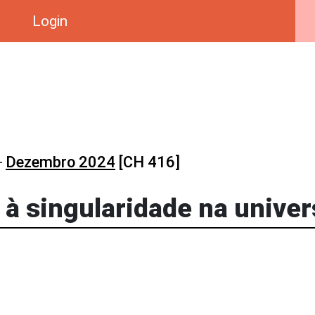
Login
-
Dezembro 2024
[CH 416]
o à singularidade na unive