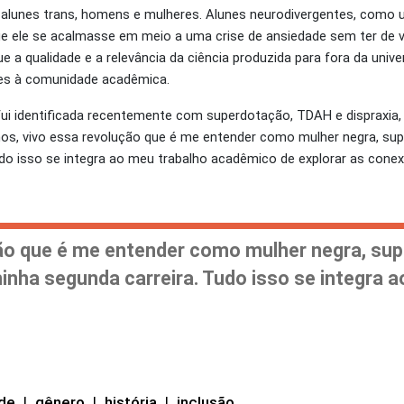
 alunes trans, homens e mulheres. Alunes neurodivergentes, como 
ue ele se acalmasse em meio a uma crise de ansiedade sem ter de v
e a qualidade e a relevância da ciência produzida para fora da univ
es à comunidade acadêmica.
ui identificada recentemente com superdotação, TDAH e dispraxia,
os, vivo essa revolução que é me entender como mulher negra, su
Tudo isso se integra ao meu trabalho acadêmico de explorar as cone
ção que é me entender como mulher negra, su
minha segunda carreira. Tudo isso se integra 
ade
|
gênero
|
história
|
inclusão