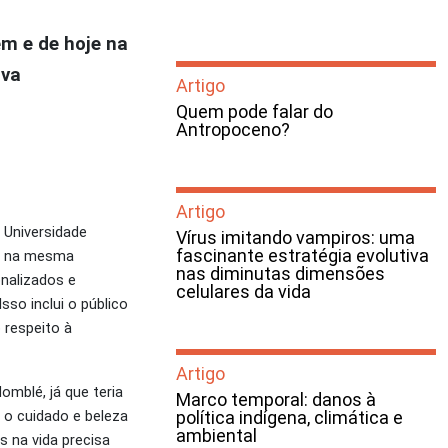
em e de hoje na
iva
Artigo
Quem pode falar do
Antropoceno?
Artigo
 Universidade
Vírus imitando vampiros: uma
fascinante estratégia evolutiva
o, na mesma
nas diminutas dimensões
nalizados e
celulares da vida
so inclui o público
 respeito à
Artigo
mblé, já que teria
Marco temporal: danos à
 o cuidado e beleza
política indígena, climática e
ambiental
 na vida precisa