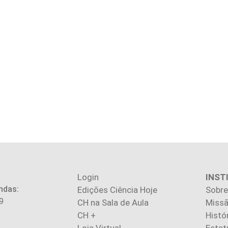
Login
INST
ndas:
Edições Ciência Hoje
Sobre
9
CH na Sala de Aula
Missã
CH +
Histó