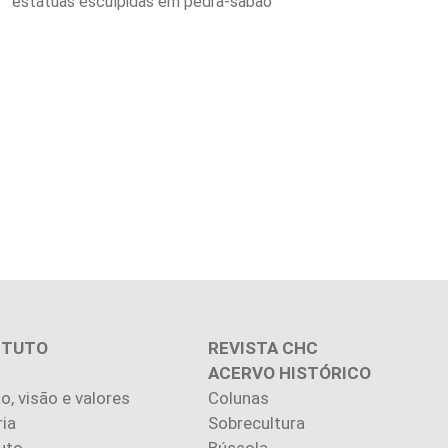
estátuas esculpidas em pedra-sabão
ITUTO
REVISTA CHC
ACERVO HISTÓRICO
o, visão e valores
Colunas
ria
Sobrecultura