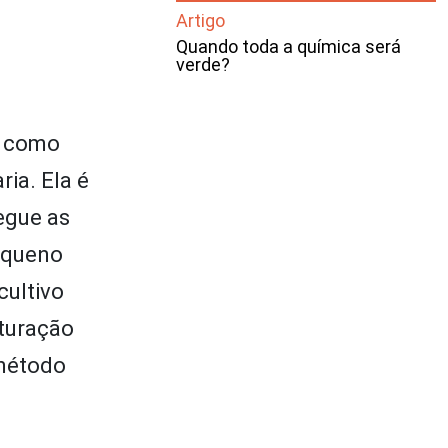
Artigo
Quando toda a química será
verde?
a como
ia. Ela é
egue as
pequeno
cultivo
aturação
 método