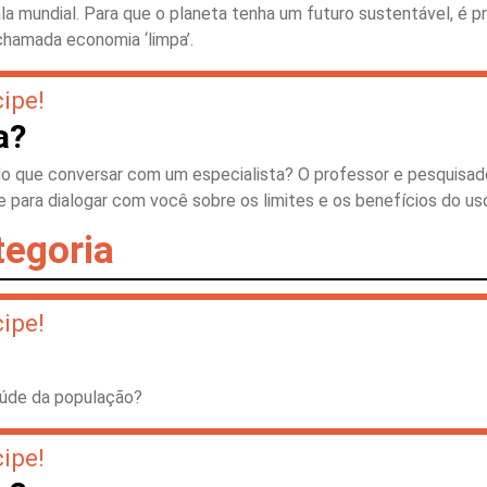
la mundial. Para que o planeta tenha um futuro sustentável, é p
chamada economia ‘limpa’.
cipe!
a?
 do que conversar com um especialista? O professor e pesquisa
e para dialogar com você sobre os limites e os benefícios do us
tegoria
cipe!
saúde da população?
cipe!