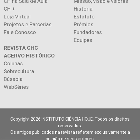
CH na Sala de Aula
Missão, visão e valores
CH +
História
Loja Virtual
Estatuto
Projetos e Parcerias
Prêmios
Fale Conosco
Fundadores
Equipes
REVISTA CHC
ACERVO HISTÓRICO
Colunas
Sobrecultura
Bússola
WebSéries
Copyright 2026 INSTITUTO CIÊNCIA HOJE. Todos os direitos
reservados.
Os artigos publicados na revista refletem exclusivamente a
opinião de seus autores.