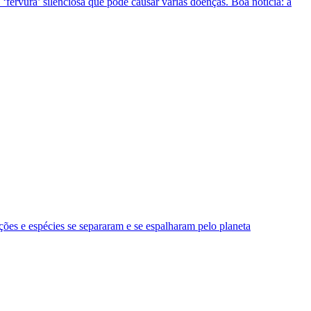
ervura’ silenciosa que pode causar várias doenças. Boa notícia: a
ções e espécies se separaram e se espalharam pelo planeta