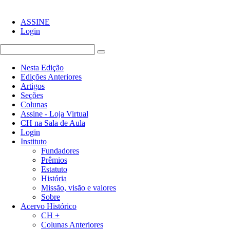
ASSINE
Login
Nesta Edição
Edições Anteriores
Artigos
Seções
Colunas
Assine - Loja Virtual
CH na Sala de Aula
Login
Instituto
Fundadores
Prêmios
Estatuto
História
Missão, visão e valores
Sobre
Acervo Histórico
CH +
Colunas Anteriores