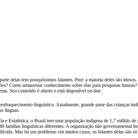
arte delas tem pouquíssimos falantes. Pior: a maioria deles são idosos. 
ações? Como armazenar conhecimento sobre elas para pesquisas futuras?
ema. Seu conteúdo é aberto e está disponível on-line.
nfraquecimento linguístico. Atualmente, grande parte das crianças indíg
as línguas.
ia e Estatística, o Brasil tem uma população indígena de 1,7 milhão de
0 famílias linguísticas diferentes. A organização não governamental I
dúvida. Mas há um problema: em muitos casos, os falantes delas são só 