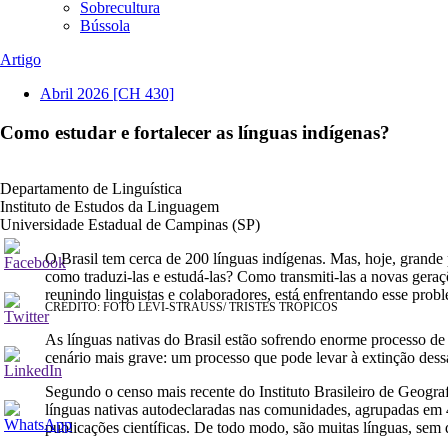
Sobrecultura
Bússola
Artigo
Abril 2026
[CH 430]
Como estudar e fortalecer as línguas indígenas?
Maria Filomena Spatti Sandalo
Departamento de Linguística
Instituto de Estudos da Linguagem
Universidade Estadual de Campinas (SP)
O Brasil tem cerca de 200 línguas indígenas. Mas, hoje, grande p
como traduzi-las e estudá-las? Como transmiti-las a novas ger
reunindo linguistas e colaboradores, está enfrentando esse probl
CRÉDITO: FOTO LÉVI-STRAUSS/ TRISTES TRÓPICOS
As línguas nativas do Brasil estão sofrendo enorme processo de e
cenário mais grave: um processo que pode levar à extinção dess
Segundo o censo mais recente do Instituto Brasileiro de Geograf
línguas nativas autodeclaradas nas comunidades, agrupadas em 4
publicações científicas. De todo modo, são muitas línguas, sem 