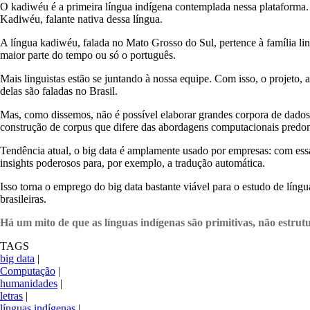
O kadiwéu é a primeira língua indígena contemplada nessa plataforma. A 
Kadiwéu, falante nativa dessa língua.
A língua kadiwéu, falada no Mato Grosso do Sul, pertence à família li
maior parte do tempo ou só o português.
Mais linguistas estão se juntando à nossa equipe. Com isso, o projeto
delas são faladas no Brasil.
Mas, como dissemos, não é possível elaborar grandes corpora de dados 
construção de corpus que difere das abordagens computacionais predo
Tendência atual, o big data é amplamente usado por empresas: com essa
insights poderosos para, por exemplo, a tradução automática.
Isso torna o emprego do big data bastante viável para o estudo de líng
brasileiras.
Há um mito de que as línguas indígenas são primitivas, não estrut
TAGS
big data
|
Computação
|
humanidades
|
letras
|
línguas indígenas
|