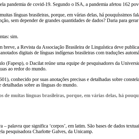
pela pandemia de covid-19. Segundo o ISA, a pandemia afetou 162 povos 
uitas línguas brasileiras, porque, em várias delas, há pouquíssimos fala
inção, sem depender de grandes quantidades de dados? Daria para gerar 
ntas: sim.
m breve, a Revista da Associação Brasileira de Linguística deve public
anotados digitais de línguas indígenas brasileiras com traduções automá
o (Fapesp), o Dacilat reúne uma equipe de pesquisadores da Universi
nguas ao redor do mundo.
), conhecido por suas anotações precisas e detalhadas sobre constelaç
 detalhadas sobre as línguas do mundo.
s de muitas línguas brasileiras, porque, em várias delas, há pouqu
ora – palavra que significa ‘corpos’, em latim. São bases de dados text
pela pesquisadora Charlotte Galves, da Unicamp.