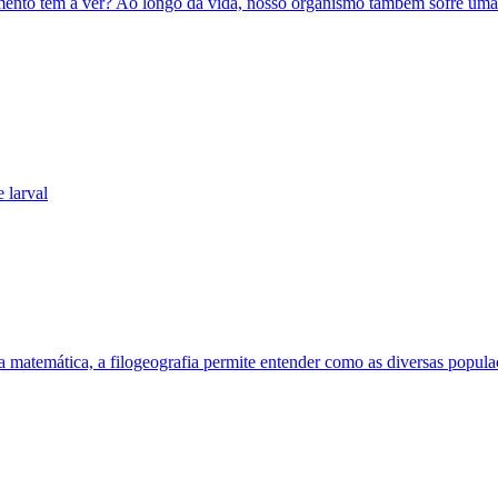
nto têm a ver? Ao longo da vida, nosso organismo também sofre uma ‘f
 larval
a matemática, a filogeografia permite entender como as diversas popula