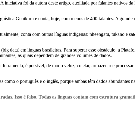
iniciativa foi da autora deste artigo, auxiliada por falantes nativos d
nguística Guaikuru e conta, hoje, com menos de 400 falantes. A grande
, atualmente, conta com outras línguas indígenas: nheengatu, tukano e 
(big data) em línguas brasileiras. Para superar esse obstáculo, a Pla
minantes, as quais dependem de grandes volumes de dados.
 ferramenta, é possível, de modo veloz, coletar, armazenar e processar
uas como o português e o inglês, porque ambas têm dados abundantes na i
uradas. Isso é falso. Todas as línguas contam com estrutura gramat