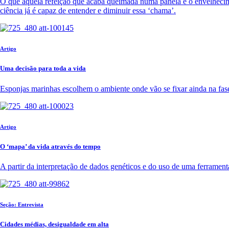
O que aquela refeição que acaba queimada numa panela e o envelhecime
ciência já é capaz de entender e diminuir essa ‘chama’.
Artigo
Uma decisão para toda a vida
Esponjas marinhas escolhem o ambiente onde vão se fixar ainda na fase
Artigo
O ‘mapa’ da vida através do tempo
A partir da interpretação de dados genéticos e do uso de uma ferrament
Seção: Entrevista
Cidades médias, desigualdade em alta