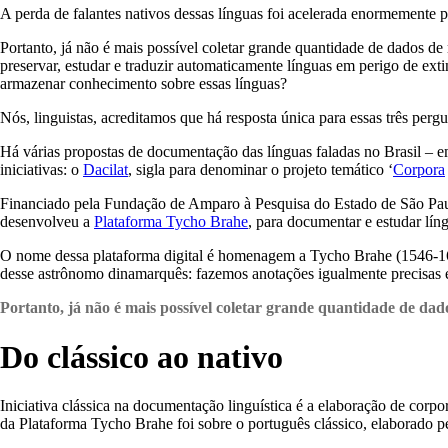
A perda de falantes nativos dessas línguas foi acelerada enormemente 
Portanto, já não é mais possível coletar grande quantidade de dados de m
preservar, estudar e traduzir automaticamente línguas em perigo de ext
armazenar conhecimento sobre essas línguas?
Nós, linguistas, acreditamos que há resposta única para essas três pergu
Há várias propostas de documentação das línguas faladas no Brasil – e
iniciativas: o
Dacilat
, sigla para denominar o projeto temático ‘
Corpora
Financiado pela Fundação de Amparo à Pesquisa do Estado de São Paul
desenvolveu a
Plataforma Tycho Brahe
, para documentar e estudar lí
O nome dessa plataforma digital é homenagem a Tycho Brahe (1546-1601
desse astrônomo dinamarquês: fazemos anotações igualmente precisas e
Portanto, já não é mais possível coletar grande quantidade de dado
Do clássico ao nativo
Iniciativa clássica na documentação linguística é a elaboração de corp
da Plataforma Tycho Brahe foi sobre o português clássico, elaborado 