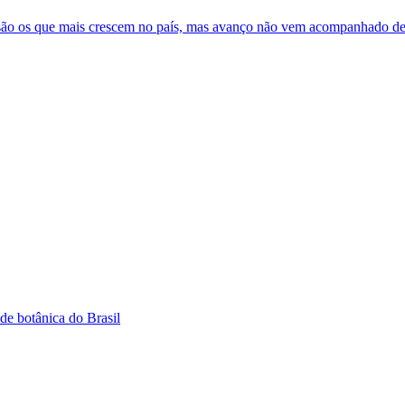
s são os que mais crescem no país, mas avanço não vem acompanhado de
de botânica do Brasil