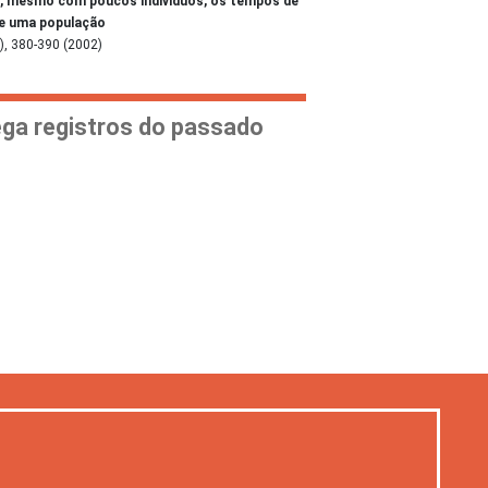
ue, mesmo com poucos indivíduos, os tempos de
 de uma população
 380-390 (2002)
ega registros do passado