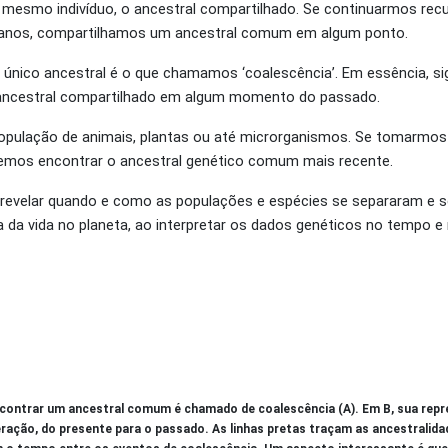
 mesmo indivíduo, o ancestral compartilhado. Se continuarmos rec
manos, compartilhamos um ancestral comum em algum ponto.
único ancestral é o que chamamos ‘coalescência’. Em essência, s
ancestral compartilhado em algum momento do passado.
população de animais, plantas ou até microrganismos. Se tomarmos
emos encontrar o ancestral genético comum mais recente.
ara revelar quando e como as populações e espécies se separaram e
a da vida no planeta, ao interpretar os dados genéticos no tempo e
ncontrar um ancestral comum é chamado de coalescência (A). Em B, sua repr
eração, do presente para o passado. As linhas pretas traçam as ancestralid