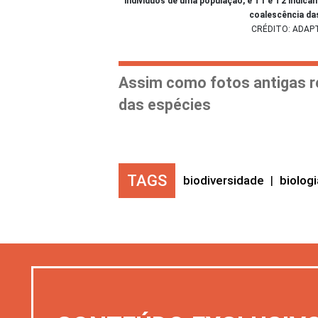
indivíduos de uma população, e T1 e T2 indic
coalescência das
CRÉDITO: ADAPT
Assim como fotos antigas re
das espécies
TAGS
biodiversidade
|
biologi