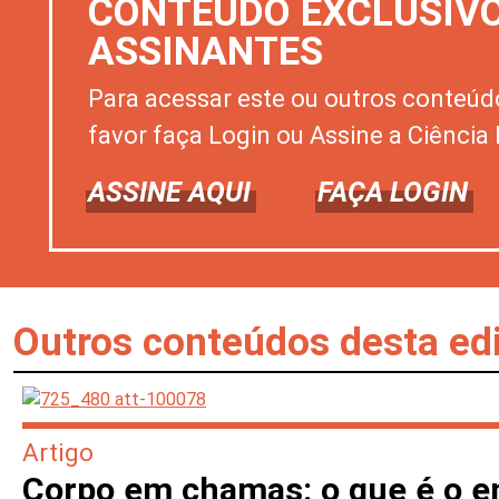
CONTEÚDO EXCLUSIV
ASSINANTES
Para acessar este ou outros conteúd
favor faça Login ou Assine a Ciência 
ASSINE AQUI
FAÇA LOGIN
Outros conteúdos desta ed
Artigo
Corpo em chamas: o que é o e