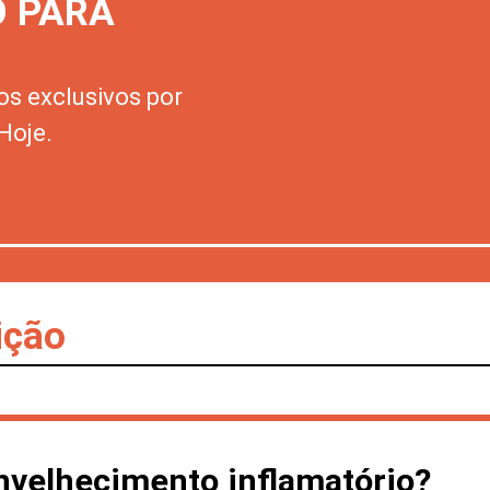
O PARA
os exclusivos por
Hoje.
ição
nvelhecimento inflamatório?