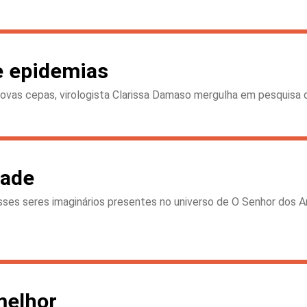
de epidemias
 novas cepas, virologista Clarissa Damaso mergulha em pesquisa 
dade
sses seres imaginários presentes no universo de O Senhor dos
melhor