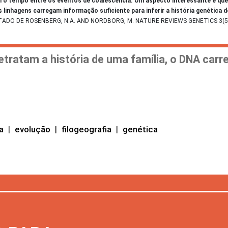
am o tempo entre os eventos de coalescência. Um aspecto interessante é q
 linhagens carregam informação suficiente para inferir a história genética
ADO DE ROSENBERG, N.A. AND NORDBORG, M. NATURE REVIEWS GENETICS 3(5),
tratam a história de uma família, o DNA carr
a
|
evolução
|
filogeografia
|
genética