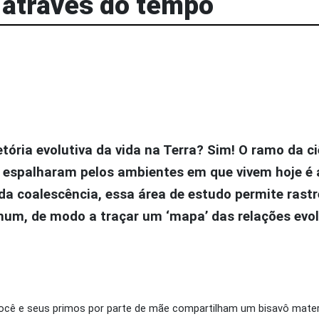
a através do tempo
Login
jetória evolutiva da vida na Terra? Sim! O ramo da c
 espalharam pelos ambientes em que vivem hoje é 
coalescência, essa área de estudo permite rastre
mum, de modo a traçar um ‘mapa’ das relações evol
você e seus primos por parte de mãe compartilham um bisavô mate