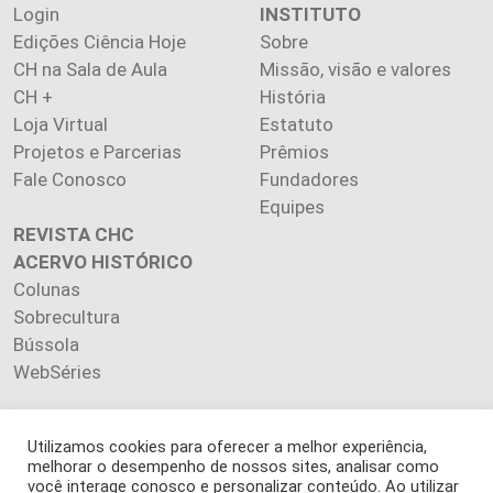
Login
INSTITUTO
Edições Ciência Hoje
Sobre
CH na Sala de Aula
Missão, visão e valores
CH +
História
Loja Virtual
Estatuto
Projetos e Parcerias
Prêmios
Fale Conosco
Fundadores
Equipes
REVISTA CHC
ACERVO HISTÓRICO
Colunas
Sobrecultura
Bússola
WebSéries
Utilizamos cookies para oferecer a melhor experiência,
melhorar o desempenho de nossos sites, analisar como
Copyright 2026 INSTITUTO CIÊNCIA HOJE. Todos os direitos
você interage conosco e personalizar conteúdo. Ao utilizar