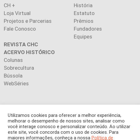
CH +
História
Loja Virtual
Estatuto
Projetos e Parcerias
Prêmios
Fale Conosco
Fundadores
Equipes
REVISTA CHC
ACERVO HISTÓRICO
Colunas
Sobrecultura
Bússola
WebSéries
Utilizamos cookies para oferecer a melhor experiência,
Copyright 2026 INSTITUTO CIÊNCIA HOJE. Todos os direitos
melhorar o desempenho de nossos sites, analisar como
reservados.
você interage conosco e personalizar conteúdo. Ao utilizar
Os artigos publicados na revista refletem exclusivamente a
este site, você concorda com o uso de cookies. Para
opinião de seus autores.
maiores informações, conheça a nossa
Política de