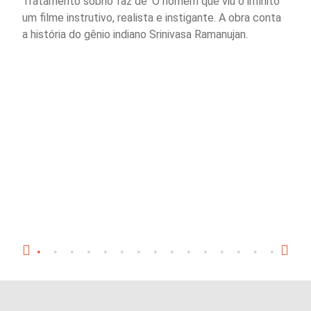
Tratamento sóbrio faz de 'O homem que viu o infinito'
um filme instrutivo, realista e instigante. A obra conta
a história do gênio indiano Srinivasa Ramanujan.