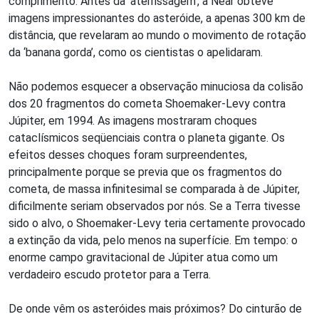
comprimento. Antes da ‘aterrissagem’, a Near obteve
imagens impressionantes do asteróide, a apenas 300 km de
distância, que revelaram ao mundo o movimento de rotação
da ‘banana gorda’, como os cientistas o apelidaram.
Não podemos esquecer a observação minuciosa da colisão
dos 20 fragmentos do cometa Shoemaker-Levy contra
Júpiter, em 1994. As imagens mostraram choques
cataclísmicos seqüenciais contra o planeta gigante. Os
efeitos desses choques foram surpreendentes,
principalmente porque se previa que os fragmentos do
cometa, de massa infinitesimal se comparada à de Júpiter,
dificilmente seriam observados por nós. Se a Terra tivesse
sido o alvo, o Shoemaker-Levy teria certamente provocado
a extinção da vida, pelo menos na superfície. Em tempo: o
enorme campo gravitacional de Júpiter atua como um
verdadeiro escudo protetor para a Terra.
De onde vêm os asteróides mais próximos? Do cinturão de