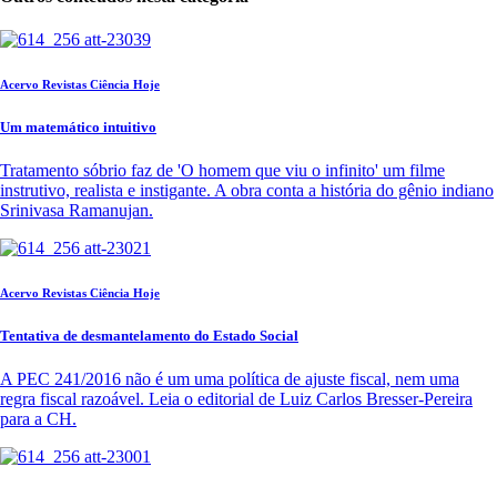
Acervo Revistas Ciência Hoje
Um matemático intuitivo
Tratamento sóbrio faz de 'O homem que viu o infinito' um filme
instrutivo, realista e instigante. A obra conta a história do gênio indiano
Srinivasa Ramanujan.
Acervo Revistas Ciência Hoje
Tentativa de desmantelamento do Estado Social
A PEC 241/2016 não é um uma política de ajuste fiscal, nem uma
regra fiscal razoável. Leia o editorial de Luiz Carlos Bresser-Pereira
para a CH.