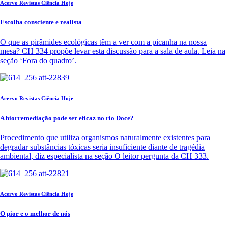
Acervo Revistas Ciência Hoje
Escolha consciente e realista
O que as pirâmides ecológicas têm a ver com a picanha na nossa
mesa? CH 334 propõe levar esta discussão para a sala de aula. Leia na
seção ‘Fora do quadro’.
Acervo Revistas Ciência Hoje
A biorremediação pode ser eficaz no rio Doce?
Procedimento que utiliza organismos naturalmente existentes para
degradar substâncias tóxicas seria insuficiente diante de tragédia
ambiental, diz especialista na seção O leitor pergunta da CH 333.
Acervo Revistas Ciência Hoje
O pior e o melhor de nós