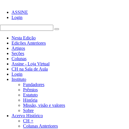
ASSINE
Login
Nesta Edição
Edições Anteriores
Artigos
Seções
Colunas
Assine - Loja Virtual
CH na Sala de Aula
Login
Instituto
Fundadores
Prêmios
Estatuto
História
Missão, visão e valores
Sobre
Acervo Histórico
CH +
Colunas Anteriores