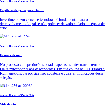
Acervo Revistas Ciência Hoje
Os pilares da ponte para o futuro
Investimento em ciência e tecnologia é fundamental para o
desenvolvimento do país e não pode ser deixado de lado em época de
crise.
Acervo Revistas Ciência Hoje
Herança de mãe
No processo de reprodução sexuada, apenas as mães transmitem o
DNA mitocondrial aos descendentes. Em sua coluna na CH, Franklin
Rumjanek discute por que isso acontece e quais as implicações dessa
seleção.
Acervo Revistas Ciência Hoje
Vida de cão