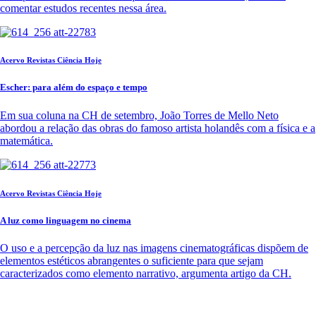
comentar estudos recentes nessa área.
Acervo Revistas Ciência Hoje
Escher: para além do espaço e tempo
Em sua coluna na CH de setembro, João Torres de Mello Neto
abordou a relação das obras do famoso artista holandês com a física e a
matemática.
Acervo Revistas Ciência Hoje
A luz como linguagem no cinema
O uso e a percepção da luz nas imagens cinematográficas dispõem de
elementos estéticos abrangentes o suficiente para que sejam
caracterizados como elemento narrativo, argumenta artigo da CH.