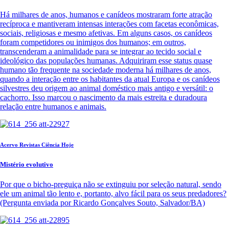
Há milhares de anos, humanos e canídeos mostraram forte atração
recíproca e mantiveram intensas interações com facetas econômicas,
sociais, religiosas e mesmo afetivas. Em alguns casos, os canídeos
foram competidores ou inimigos dos humanos; em outros,
transcenderam a animalidade para se integrar ao tecido social e
ideológico das populações humanas. Adquiriram esse status quase
humano tão frequente na sociedade moderna há milhares de anos,
quando a interação entre os habitantes da atual Europa e os canídeos
silvestres deu origem ao animal doméstico mais antigo e versátil: o
cachorro. Isso marcou o nascimento da mais estreita e duradoura
relação entre humanos e animais.
Acervo Revistas Ciência Hoje
Mistério evolutivo
Por que o bicho-preguiça não se extinguiu por seleção natural, sendo
ele um animal tão lento e, portanto, alvo fácil para os seus predadores?
(Pergunta enviada por Ricardo Gonçalves Souto, Salvador/BA)