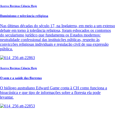
Acervo Revistas Ciência Hoje
Iluminismo e tolerância religiosa
Nas últimas décadas do século 17, na Inglaterra, em meio a um extenso
debate em torno à tolerância religiosa, foram esboçados os contornos
do secularismo jurídico que fundamenta os Estados modernos:
neutralidade confessional das instituições públicas, respeito às
convicções religiosas individuais e regulação civil de sua expressão
pública.
Acervo Revistas Ciência Hoje
O som e a saúde das florestas
O biólogo australiano Edward Game conta à CH como funciona a
bioacústica e que tipo de informações sobre a floresta ela pode
levantar.