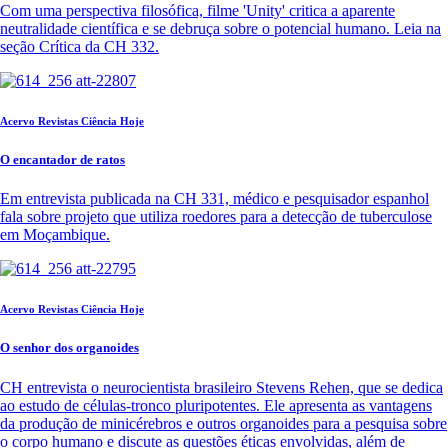
Com uma perspectiva filosófica, filme 'Unity' critica a aparente
neutralidade científica e se debruça sobre o potencial humano. Leia na
seção Crítica da CH 332.
Acervo Revistas Ciência Hoje
O encantador de ratos
Em entrevista publicada na CH 331, médico e pesquisador espanhol
fala sobre projeto que utiliza roedores para a detecção de tuberculose
em Moçambique.
Acervo Revistas Ciência Hoje
O senhor dos organoides
CH entrevista o neurocientista brasileiro Stevens Rehen, que se dedica
ao estudo de células-tronco pluripotentes. Ele apresenta as vantagens
da produção de minicérebros e outros organoides para a pesquisa sobre
o corpo humano e discute as questões éticas envolvidas, além de