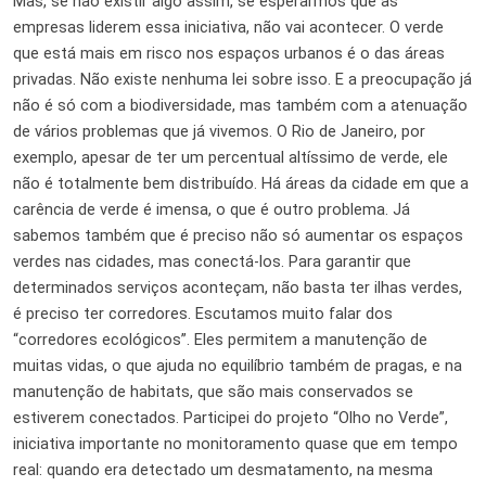
Mas, se não existir algo assim, se esperarmos que as
empresas liderem essa iniciativa, não vai acontecer. O verde
que está mais em risco nos espaços urbanos é o das áreas
privadas. Não existe nenhuma lei sobre isso. E a preocupação já
não é só com a biodiversidade, mas também com a atenuação
de vários problemas que já vivemos. O Rio de Janeiro, por
exemplo, apesar de ter um percentual altíssimo de verde, ele
não é totalmente bem distribuído. Há áreas da cidade em que a
carência de verde é imensa, o que é outro problema. Já
sabemos também que é preciso não só aumentar os espaços
verdes nas cidades, mas conectá-los. Para garantir que
determinados serviços aconteçam, não basta ter ilhas verdes,
é preciso ter corredores. Escutamos muito falar dos
“corredores ecológicos”. Eles permitem a manutenção de
muitas vidas, o que ajuda no equilíbrio também de pragas, e na
manutenção de habitats, que são mais conservados se
estiverem conectados. Participei do projeto “Olho no Verde”,
iniciativa importante no monitoramento quase que em tempo
real: quando era detectado um desmatamento, na mesma