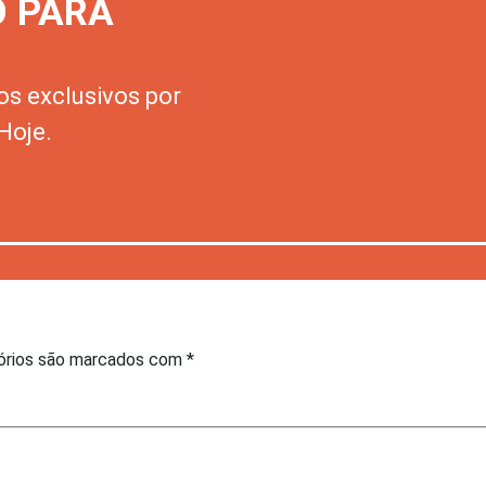
O PARA
os exclusivos por
Hoje.
órios são marcados com
*