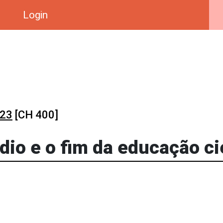
Login
023
[CH 400]
io e o fim da educação ci