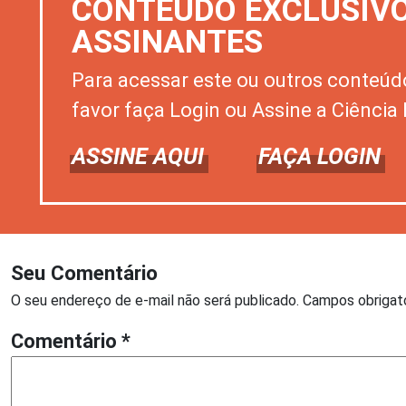
CONTEÚDO EXCLUSIV
ASSINANTES
Para acessar este ou outros conteúd
favor faça Login ou Assine a Ciência 
ASSINE AQUI
FAÇA LOGIN
Seu Comentário
O seu endereço de e-mail não será publicado.
Campos obrigat
Comentário
*