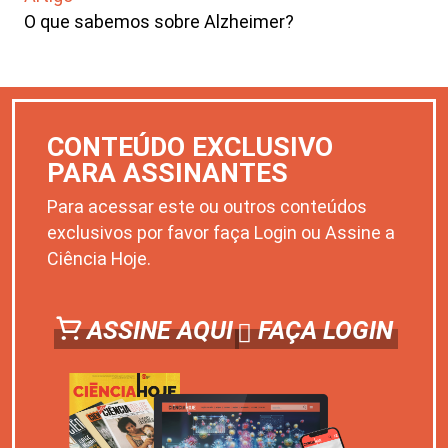
O que sabemos sobre Alzheimer?
CONTEÚDO EXCLUSIVO
PARA ASSINANTES
Para acessar este ou outros conteúdos
exclusivos por favor faça Login ou Assine a
Ciência Hoje.
ASSINE AQUI
FAÇA LOGIN