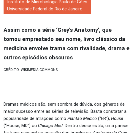
Instituto de Microbiologia Paulo de Góes
Universidade Federal do Rio de Janeiro
Assim como a série ‘Grey’s Anatomy’, que
tomou emprestado seu nome, livro clássico da
medicina envolve trama com rivalidade, drama e
outros episódios obscuros
CRÉDITO: WIKIMEDIA COMMONS
Dramas médicos são, sem sombra de dúvida, dos gêneros de
maior sucesso entre as séries de televisão. Basta constatar a
popularidade de atrações como
Plantão Médico
(“ER”),
House
(“House, MD”) ou
Chicago Med
. Dentro desse estilo, uma parece
ter lugar especial no coração dos brasileiros:
Anatomia de Grey