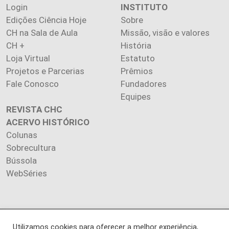
Login
INSTITUTO
Edições Ciência Hoje
Sobre
CH na Sala de Aula
Missão, visão e valores
CH +
História
Loja Virtual
Estatuto
Projetos e Parcerias
Prêmios
Fale Conosco
Fundadores
Equipes
REVISTA CHC
ACERVO HISTÓRICO
Colunas
Sobrecultura
Bússola
WebSéries
Copyright 2026 INSTITUTO CIÊNCIA HOJE. Todos os direitos
Utilizamos cookies para oferecer a melhor experiência,