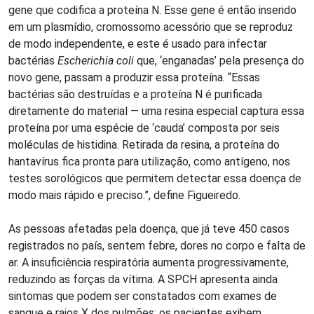
gene que codifica a proteína N. Esse gene é então inserido
em um plasmídio, cromossomo acessório que se reproduz
de modo independente, e este é usado para infectar
bactérias
Escherichia coli
que, ‘enganadas’ pela presença do
novo gene, passam a produzir essa proteína. “Essas
bactérias são destruídas e a proteína N é purificada
diretamente do material — uma resina especial captura essa
proteína por uma espécie de ‘cauda’ composta por seis
moléculas de histidina. Retirada da resina, a proteína do
hantavírus fica pronta para utilização, como antígeno, nos
testes sorológicos que permitem detectar essa doença de
modo mais rápido e preciso.”, define Figueiredo.
As pessoas afetadas pela doença, que já teve 450 casos
registrados no país, sentem febre, dores no corpo e falta de
ar. A insuficiência respiratória aumenta progressivamente,
reduzindo as forças da vítima. A SPCH apresenta ainda
sintomas que podem ser constatados com exames de
sangue e raios X dos pulmões: os pacientes exibem