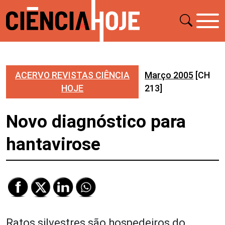
ACERVO REVISTAS CIÊNCIA
Março 2005
[CH
HOJE
213]
Novo diagnóstico para
hantavirose
Ratos silvestres são hospedeiros do