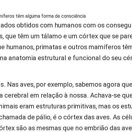
míferos têm alguma forma de consciência
s dados obtidos com humanos com os conseg
ros, que têm um tálamo e um córtex que se p
que humanos, primatas e outros mamíferos t
a anatomia estrutural e funcional do seu cé
s. Nas aves, por exemplo, sabemos agora que
 cerebral em relação à nossa. Achava-se que
nimais eram estruturas primitivas, mas os es
chamada de pálio, é o córtex das aves. As cél
órtex são as mesmas que no embrião das ave