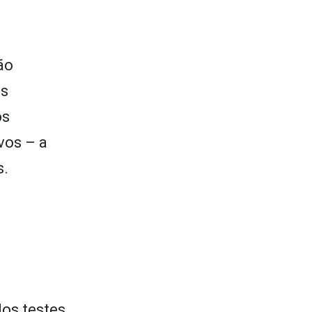
ão
as
os
vos – a
s.
os testes