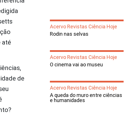
nferência
edigida
setts
Acervo Revistas Ciência Hoje
ação
Rodin nas selvas
 até
Acervo Revistas Ciência Hoje
O cinema vai ao museu
iências,
cidade de
Acervo Revistas Ciência Hoje
seu
A queda do muro entre ciências
é
e humanidades
nto?
o