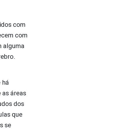
uidos com
arecem com
êm alguma
rebro.
 há
 as áreas
tudos dos
ulas que
s se