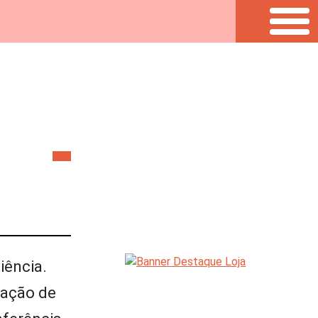
iência.
ração de