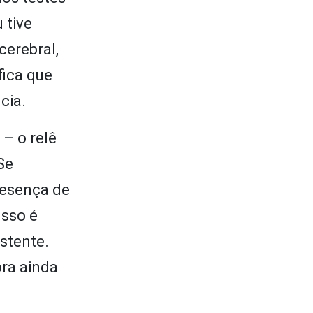
 tive
cerebral,
ica que
cia.
 – o relê
Se
resença de
Isso é
stente.
ora ainda