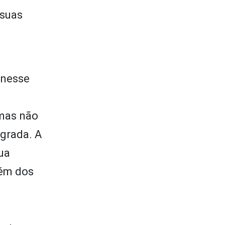
 suas
 nesse
 mas não
grada. A
ua
lém dos