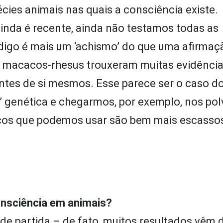
cies animais nas quais a consciência existe.
ainda é recente, ainda não testamos todas as
 digo é mais um ‘achismo’ do que uma afirmaç
om macacos-rhesus trouxeram muitas evidênci
ntes de si mesmos. Esse parece ser o caso d
’ genética e chegarmos, por exemplo, nos pol
ficos que podemos usar são bem mais escasso
onsciência em animais?
partida – de fato, muitos resultados vêm d