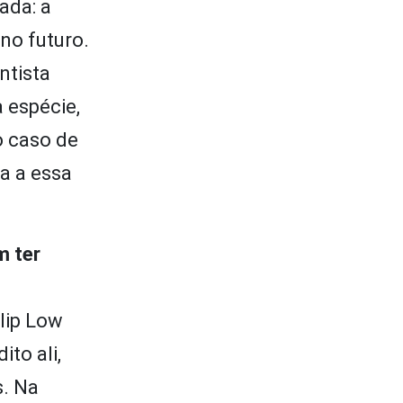
ada: a
no futuro.
ntista
 espécie,
o caso de
a a essa
m ter
lip Low
to ali,
s. Na