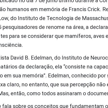
licado no dia 7 de julho último durante a Co
não humanos em memória de Francis Crick. R
 Low, do Instituto de Tecnologia de Massachu
25 pesquisadores de renome na área, a declar
entes para se considerar que mamíferos, aves e
nsciência.
sta David B. Edelman, do Instituto de Neuroc
atários da declaração, ela “consiste na capa
lo em sua memória”. Edelman, conhecido por 
ixa claro, no entanto, que sua percepção não 
 Mas, então, como todos assinaram o docume
le fala sobre os conceitos que fundamentam 