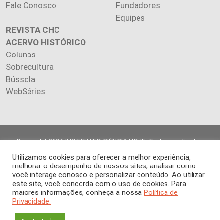
Fale Conosco
Fundadores
Equipes
REVISTA CHC
ACERVO HISTÓRICO
Colunas
Sobrecultura
Bússola
WebSéries
Copyright 2026 INSTITUTO CIÊNCIA HOJE. Todos os direitos
reservados.
Utilizamos cookies para oferecer a melhor experiência,
Os artigos publicados na revista refletem exclusivamente a
melhorar o desempenho de nossos sites, analisar como
opinião de seus autores.
você interage conosco e personalizar conteúdo. Ao utilizar
É proibida a reprodução, integral ou parcial, do conteúdo (imagens
este site, você concorda com o uso de cookies. Para
maiores informações, conheça a nossa
Política de
e textos) sem prévia autorização.
Privacidade.