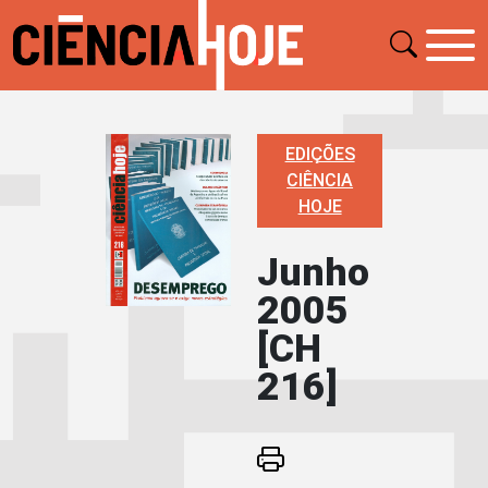
EDIÇÕES
CIÊNCIA
HOJE
Junho
2005
[CH
216]