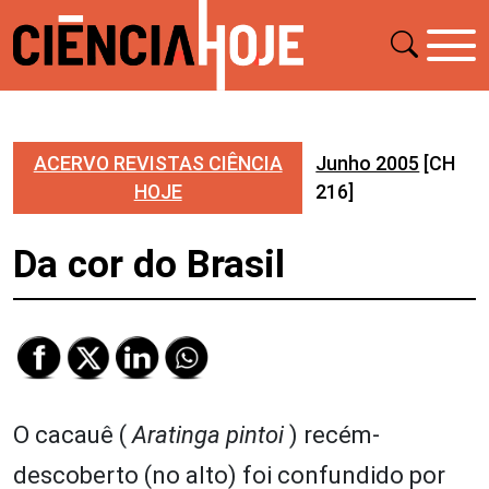
ACERVO REVISTAS CIÊNCIA
Junho 2005
[CH
HOJE
216]
Da cor do Brasil
O cacauê (
Aratinga pintoi
) recém-
descoberto (no alto) foi confundido por