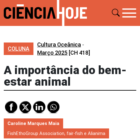
Cultura Oceânica
-
COLUNA
Março 2025
[CH 418]
A importância do bem-
estar animal
Caroline Marques Maia
FishEthoGroup Association, fair-fish e Alianima