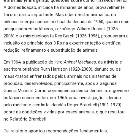
e animais tenha gerado questões sobre como tratá-los melhor.
A domesticação, iniciada há milhares de anos, provavelmente,
foi um marco importante. Mas o bem-estar animal como
ciência emergiu apenas no final da década de 1950, quando dois
pesquisadores britânicos, o zoólogo William Russell (1925-
2006) e o microbiologista Rex Burch (1926-1996), propuseram a
inclusão do princípio dos 3 Rs na experimentação científica:
redução, refinamento e substituição de animais.
Em 1964, a publicação do livro
Animal Machines
, da ativista e
escritora britânica Ruth Harrison (1920-2000), denunciou os
maus-tratos enfrentados pelos animais nos sistemas de
produção, desenvolvidos, principalmente, após a Segunda
Guerra Mundial. Como consequência dessa denúncia, o governo
britânico encomendou, em 1965, uma investigação, liderada
pelo médico e cientista irlandês Roger Brambell (1901-1970)
sobre as condições vividas por esses animais, o que resultou
no Relatório Brambell.
Tal relatório apontou recomendações fundamentais,