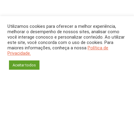
Utilizamos cookies para oferecer a melhor experiência,
Cultura Oceânica
-
COLUNA
melhorar o desempenho de nossos sites, analisar como
Junho 2022
[CH 388]
você interage conosco e personalizar conteúdo. Ao utilizar
este site, você concorda com o uso de cookies. Para
Consumo consciente
maiores informações, conheça a nossa
Política de
Privacidade.
e pesca sustentável
Aceitar todos
June Dias
Tássia Oliveira Biazon
Cátedra Unesco para Sustentabilidade do Oceano
Rede Ressoa Oceano