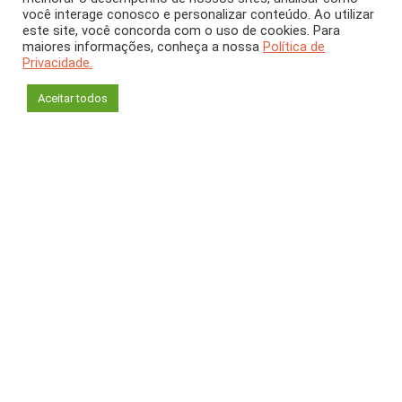
ARTIGO
Dezembro 2025
[CH 427]
você interage conosco e personalizar conteúdo. Ao utilizar
este site, você concorda com o uso de cookies. Para
maiores informações, conheça a nossa
Benefício infantil
Política de
Privacidade.
universal. No Brasil?
Aceitar todos
Leandro Ferreira
Universidade Estadual de Campinas (SP)
Fábio Waltenberg
Universidade Federal Fluminense (UFF)
Imagine um benefício social dado a cada