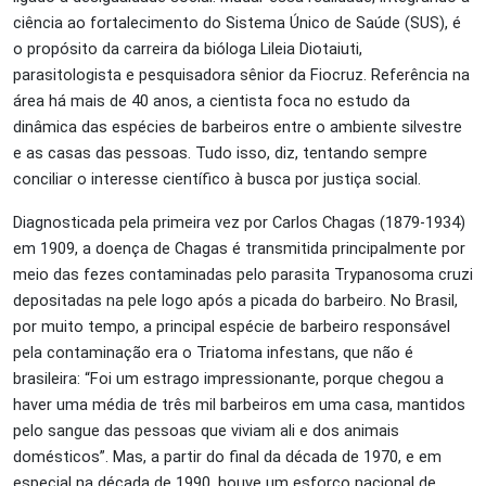
ciência ao fortalecimento do Sistema Único de Saúde (SUS), é
o propósito da carreira da bióloga Lileia Diotaiuti,
parasitologista e pesquisadora sênior da Fiocruz. Referência na
área há mais de 40 anos, a cientista foca no estudo da
dinâmica das espécies de barbeiros entre o ambiente silvestre
e as casas das pessoas. Tudo isso, diz, tentando sempre
conciliar o interesse científico à busca por justiça social.
Diagnosticada pela primeira vez por Carlos Chagas (1879-1934)
em 1909, a doença de Chagas é transmitida principalmente por
meio das fezes contaminadas pelo parasita Trypanosoma cruzi
depositadas na pele logo após a picada do barbeiro. No Brasil,
por muito tempo, a principal espécie de barbeiro responsável
pela contaminação era o Triatoma infestans, que não é
brasileira: “Foi um estrago impressionante, porque chegou a
haver uma média de três mil barbeiros em uma casa, mantidos
pelo sangue das pessoas que viviam ali e dos animais
domésticos”. Mas, a partir do final da década de 1970, e em
especial na década de 1990, houve um esforço nacional de