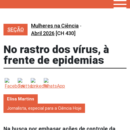
Mulheres na Ciência
-
SEÇÃO
Abril 2026
[CH 430]
No rastro dos vírus, à
frente de epidemias
Elisa Martins
Jornalista, especial para a Ciência Hoje
Na busca por embasar ações de controle da