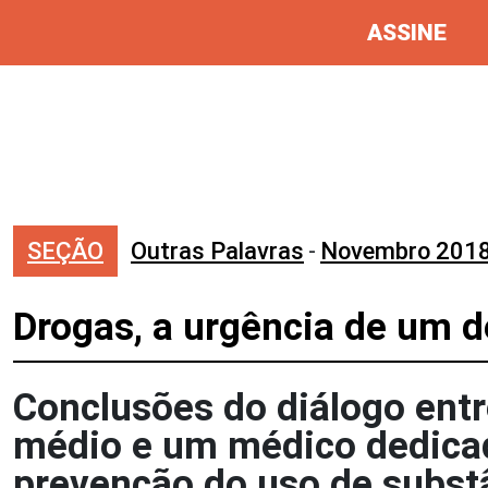
ASSINE
SEÇÃO
Outras Palavras
-
Novembro 201
Drogas, a urgência de um 
Conclusões do diálogo ent
médio e um médico dedicad
prevenção do uso de subst