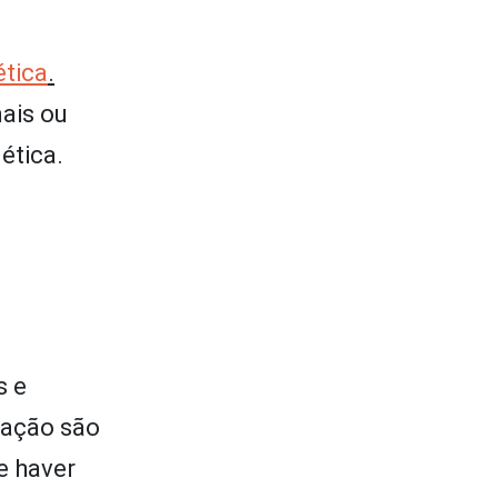
ética
.
ais ou
ética.
s e
tação são
e haver