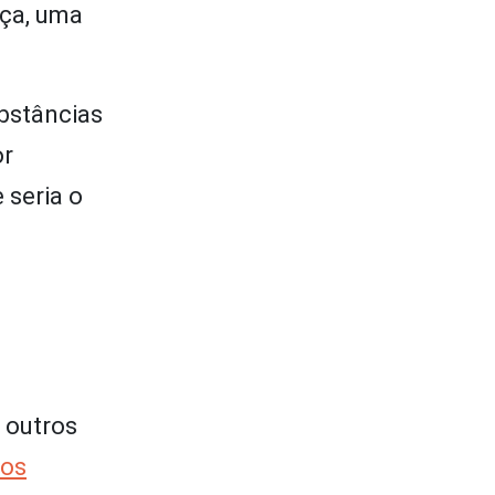
nça, uma
ubstâncias
or
 seria o
 outros
gos