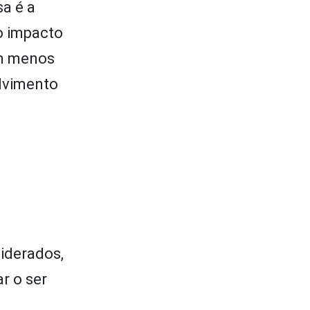
sa é a
 impacto
em menos
lvimento
iderados,
r o ser