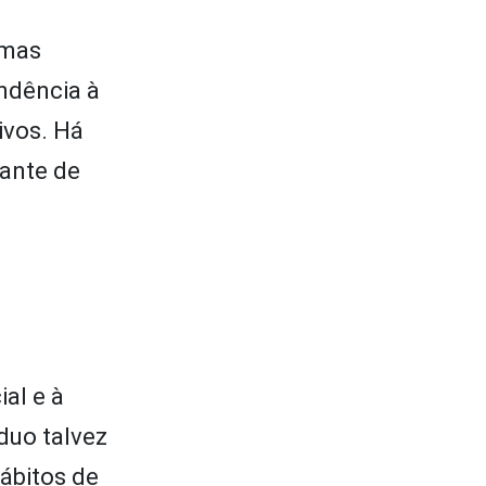
emas
endência à
ivos. Há
ante de
al e à
duo talvez
Hábitos de