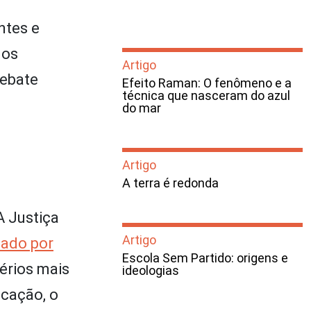
ntes e
dos
Artigo
debate
Efeito Raman: O fenômeno e a
técnica que nasceram do azul
do mar
Artigo
A terra é redonda
A Justiça
Artigo
cado por
Escola Sem Partido: origens e
térios mais
ideologias
icação, o