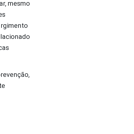
lar, mesmo
es
surgimento
elacionado
cas
prevenção,
te