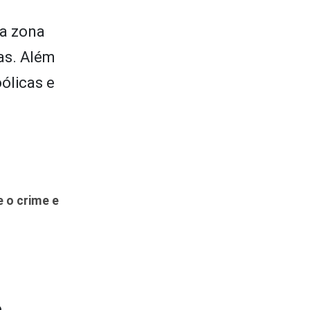
ma zona
as. Além
ólicas e
 o crime e
e