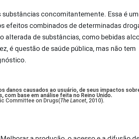
s substâncias concomitantemente. Essa é u
er os efeitos combinados de determinadas drog
o alterada de substâncias, como bebidas alco
 vez, é questão de saúde pública, mas não tem
agnóstico.
os danos causados ao usuário, de seus impactos sobre
 com base em análise feita no Reino Unido.
fic Committee on Drugs(
The Lancet
, 2010).
? Melhorar a produção, o acesso e a difusão d