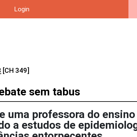
Login
8
[CH 349]
debate sem tabus
re uma professora do ensino
o a estudos de epidemiolog
âncias entorpecentes.