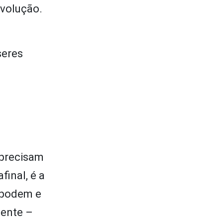
evolução.
seres
 precisam
final, é a
 podem e
cente –