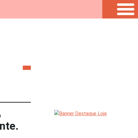
o
nte.