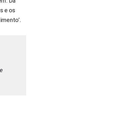
ém. Da
s e os
imento’.
de