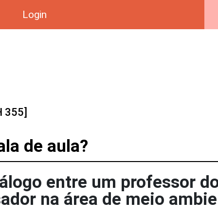
Login
 355]
ala de aula?
iálogo entre um professor d
ador na área de meio ambie