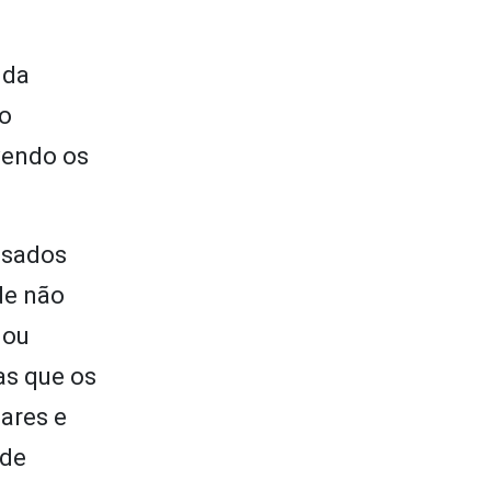
 da
ão
vendo os
 usados
de não
 ou
as que os
ares e
 de