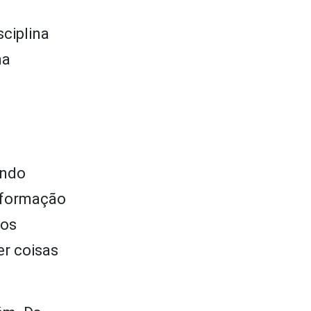
ciplina
ma
ando
 formação
sos
er coisas