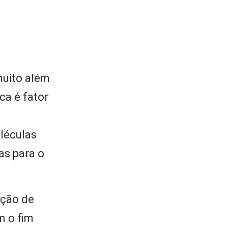
muito além
ca é fator
oléculas
as para o
nção de
m o fim