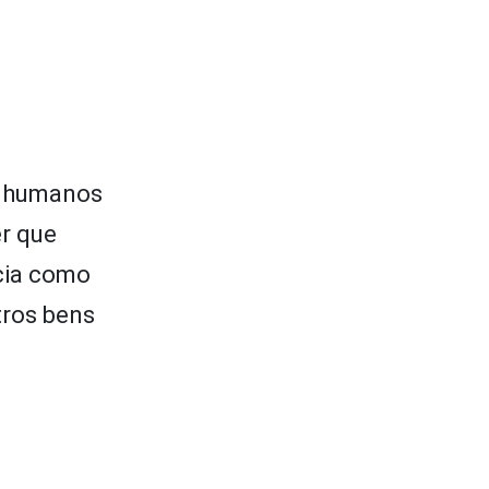
s humanos
r que
ncia como
tros bens