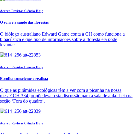
Acervo Revistas Ciência Hoje
O som e a saúde das florestas
O biólogo australiano Edward Game conta à CH como funciona a
bioacústica e que tipo de informações sobre a floresta ela pode
levantar.
Acervo Revistas Ciência Hoje
Escolha consciente e realista
O que as pirâmides ecológicas têm a ver com a picanha na nossa
mesa? CH 334 propõe levar esta discussão para a sala de aula. Leia na
seção ‘Fora do quadro’.
Acervo Revistas Ciência Hoje