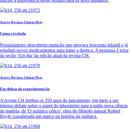
discute a importância desse sentido para os seres humanos.
Acervo Revistas Ciência Hoje
Causa revelada
Pesquisadores descobrem mutação que provoca leucemia infantil e já
estudam novos medicamentos para tratar a doença. A pesquisa é tema
da seção ‘Em dia’ da edição atual da revista CH.
Acervo Revistas Ciência Hoje
Em defesa da experimentação
A revista CH lembra os 350 anos do lançamento, em meio a um
intenso debate sobre o papel do laboratório para a então nova ciência
da matéria, de 'O químico cético', obra do filósofo natural Robert
Boyle considerada um marco na história da química.