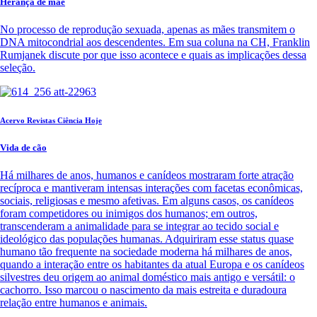
Herança de mãe
No processo de reprodução sexuada, apenas as mães transmitem o
DNA mitocondrial aos descendentes. Em sua coluna na CH, Franklin
Rumjanek discute por que isso acontece e quais as implicações dessa
seleção.
Acervo Revistas Ciência Hoje
Vida de cão
Há milhares de anos, humanos e canídeos mostraram forte atração
recíproca e mantiveram intensas interações com facetas econômicas,
sociais, religiosas e mesmo afetivas. Em alguns casos, os canídeos
foram competidores ou inimigos dos humanos; em outros,
transcenderam a animalidade para se integrar ao tecido social e
ideológico das populações humanas. Adquiriram esse status quase
humano tão frequente na sociedade moderna há milhares de anos,
quando a interação entre os habitantes da atual Europa e os canídeos
silvestres deu origem ao animal doméstico mais antigo e versátil: o
cachorro. Isso marcou o nascimento da mais estreita e duradoura
relação entre humanos e animais.