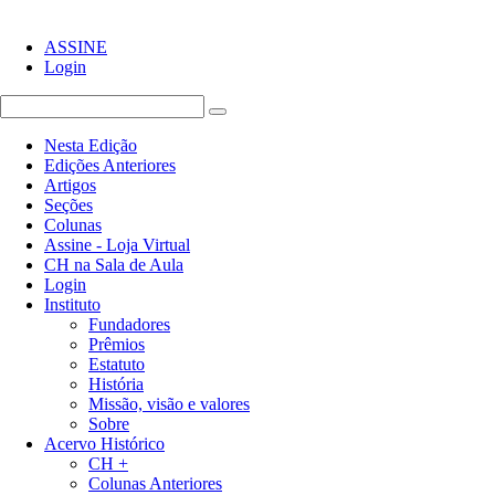
ASSINE
Login
Nesta Edição
Edições Anteriores
Artigos
Seções
Colunas
Assine - Loja Virtual
CH na Sala de Aula
Login
Instituto
Fundadores
Prêmios
Estatuto
História
Missão, visão e valores
Sobre
Acervo Histórico
CH +
Colunas Anteriores