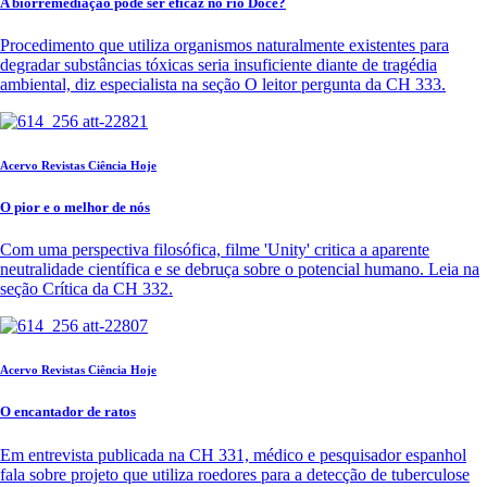
A biorremediação pode ser eficaz no rio Doce?
Procedimento que utiliza organismos naturalmente existentes para
degradar substâncias tóxicas seria insuficiente diante de tragédia
ambiental, diz especialista na seção O leitor pergunta da CH 333.
Acervo Revistas Ciência Hoje
O pior e o melhor de nós
Com uma perspectiva filosófica, filme 'Unity' critica a aparente
neutralidade científica e se debruça sobre o potencial humano. Leia na
seção Crítica da CH 332.
Acervo Revistas Ciência Hoje
O encantador de ratos
Em entrevista publicada na CH 331, médico e pesquisador espanhol
fala sobre projeto que utiliza roedores para a detecção de tuberculose