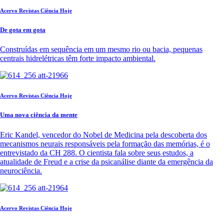
Acervo Revistas Ciência Hoje
De gota em gota
Construídas em sequência em um mesmo rio ou bacia, pequenas
centrais hidrelétricas têm forte impacto ambiental.
Acervo Revistas Ciência Hoje
Uma nova ciência da mente
Eric Kandel, vencedor do Nobel de Medicina pela descoberta dos
mecanismos neurais responsáveis pela formação das memórias, é o
entrevistado da CH 288. O cientista fala sobre seus estudos, a
atualidade de Freud e a crise da psicanálise diante da emergência da
neurociência.
Acervo Revistas Ciência Hoje