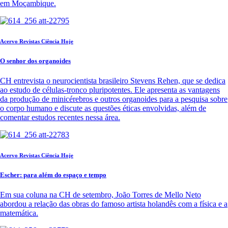
em Moçambique.
Acervo Revistas Ciência Hoje
O senhor dos organoides
CH entrevista o neurocientista brasileiro Stevens Rehen, que se dedica
ao estudo de células-tronco pluripotentes. Ele apresenta as vantagens
da produção de minicérebros e outros organoides para a pesquisa sobre
o corpo humano e discute as questões éticas envolvidas, além de
comentar estudos recentes nessa área.
Acervo Revistas Ciência Hoje
Escher: para além do espaço e tempo
Em sua coluna na CH de setembro, João Torres de Mello Neto
abordou a relação das obras do famoso artista holandês com a física e a
matemática.