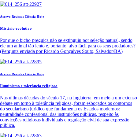
Acervo Revistas Ciência Hoje
Mistério evolutivo
Por que o bicho-preguiça não se extinguiu por seleção natural, sendo
ele um animal tão lento e, portanto, alvo fácil para os seus predadores?
(Pergunta enviada por Ricardo Gonçalves Souto, Salvador/BA)
Acervo Revistas Ciência Hoje
Iluminismo e tolerância religiosa
Nas últimas décadas do século 17, na Inglaterra, em meio a um extenso
debate em torno à tolerância religiosa, foram esboçados os contornos
do secularismo jurídico que fundamenta os Estados modernos:
neutralidade confessional das instituições públicas, respeito às
convicções religiosas individuais e regulação civil de sua expressão
pública.