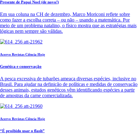
Presente de Papai Noel (de novo!)
Em sua coluna na CH de dezembro, Marco Moriconi reflete sobre
como fazer a escolha correta – ou não – usando a matemática. Por
meio de um problema natalino, o físico mostra que as estratégias mais
lógicas nem sempre são válidas.
Acervo Revistas Ciência Hoje
Genética e conservação
A pesca excessiva de tubarões ameaça diversas espécies, inclusive no
Brasil. Para ajudar na definição de políticas e medidas de conservação
desses animais, estudos genéticos vêm identificando espécies a partir
de amostras da carne comercializada.
Acervo Revistas Ciência Hoje
“É proibido usar o flash”