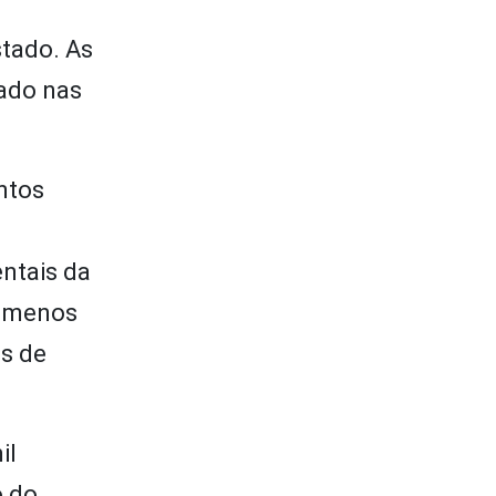
tado. As
vado nas
ntos
ntais da
a menos
as de
il
o do