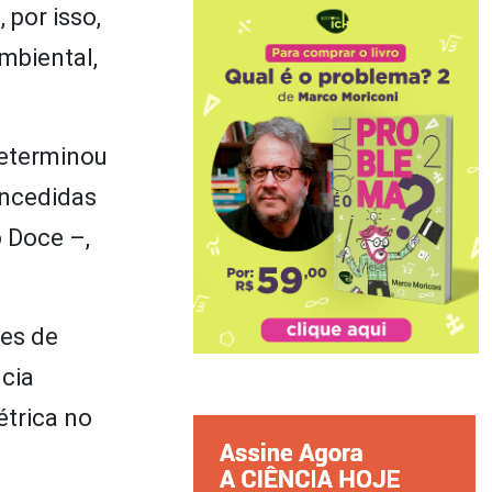
 por isso,
mbiental,
determinou
oncedidas
o Doce –,
tes de
ncia
étrica no