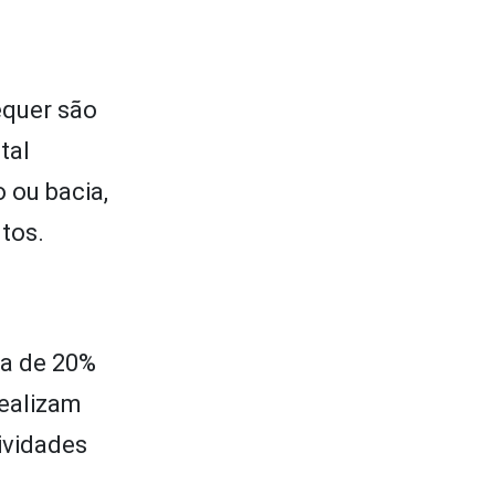
equer são
tal
 ou bacia,
tos.
ca de 20%
realizam
ividades