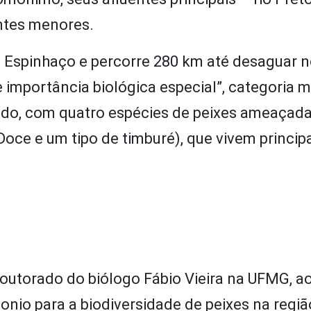
entes menores.
o Espinhaço e percorre 280 km até desaguar n
e importância biológica especial”, categoria 
ado, com quatro espécies de peixes ameaçad
o Doce e um tipo de timburé), que vivem princi
outorado do biólogo Fábio Vieira na UFMG, a
onio para a biodiversidade de peixes na regiã