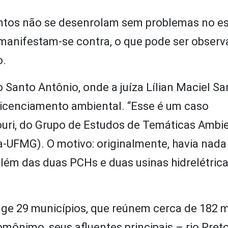
entos não se desenrolam sem problemas no es
manifestam-se contra, o que pode ser obser
o.
 Santo Antônio, onde a juíza Lílian Maciel Sa
icenciamento ambiental. “Esse é um caso
ouri, do Grupo de Estudos de Temáticas Ambie
a-UFMG). O motivo: originalmente, havia nad
 além das duas PCHs e duas usinas hidrelétric
nge 29 municípios, que reúnem cerca de 182 m
mônimo, seus afluentes principais – rio Pret