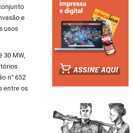
conjunto
nvasão e
os usos
té 30 MW,
atórios
ão n° 652
s entre os