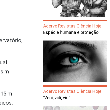
Acervo Revistas Ciência Hoje
Espécie humana e proteção
ervatório,
ual
ssim
Acervo Revistas Ciência Hoje
 15 m
‘Veni, vidi, vici’
bicos.