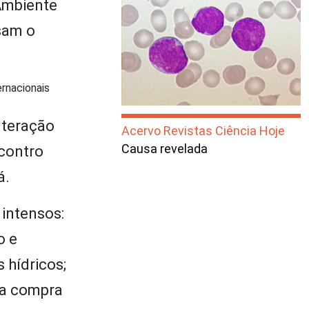
 Ambiente
usam o
ernacionais
lteração
Acervo Revistas Ciência Hoje
Causa revelada
ncontro
á.
 intensos:
o e
 hídricos;
 a compra