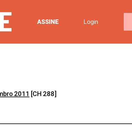
ASSINE
Login
mbro 2011
[CH 288]