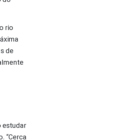
o rio
máxima
as de
palmente
o estudar
o. “Cerca