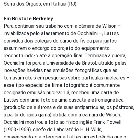
Serra dos Órgãos, em Itatiaia (RJ).
Em Bristol e Berkeley
Para continuar seu trabalho com a câmara de Wilson –
inviabilizada pelo afastamento de Occhialini –, Lattes
convidou dois colegas do curso de física para juntos
assumirem o encargo do projeto do equipamento,
reconstruindo-o até a operação final. Terminada a guerra,
Occhialini foi para a Universidade de Bristol, atraído pelas
inovações havidas nas emulsões fotográficas que as
tornavam úteis em pesquisas sobre partículas nucleares –
esse tipo especial de filme fotográfico é comumente
designado emulsão nuclear. Lá, recebeu uma carta de
Lattes com uma foto de uma cascata eletromagnética
(produção de elétrons e de suas antipartículas, os pósitrons,
a partir de raios gama) obtida com a câmara de Wilson.
Occhialini mostrou a foto ao físico inglês Frank Powell
(1903-1969), chefe do Laboratório H. H. Wills,
convencendo-o a oferecer a Lattes um estipêndio que o