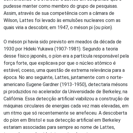
pudesse manter como membro do grupo de pesquisas.
Assim, através de sua competência com a câmara de
Wilson, Lattes foi levado às emulsões nucleares com as
quais viria a descobrir, em 1947, o méson pi (ou píon).
O méson pi havia sido previsto em meados da década de
1930 por Hideki Yukawa (1907-1981). Segundo a teoria
desse físico japonês, o píon era a partícula responsável pela
força forte, que explicava por que o núcleo atômico é
estável, coeso, uma questão de extrema relevância para a
época.
No ano seguinte, Lattes, juntamente com o norte-
americano Eugene Gardner (1913-1950), detectaria mésons
pi produzidos no acelerador da Universidade de Berkeley, na
Califórnia. Essa detecção artificial viabilizou a construção de
máquinas circulares de energias cada vez mais elevadas, em
um ritmo que só recentemente se arrefeceu. A descoberta
do píon em Bristol e sua detecção artificial em Berkeley
estariam associadas para sempre ao nome de Lattes,