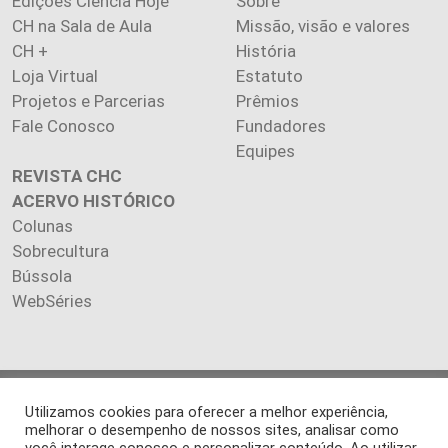
Edições Ciência Hoje
Sobre
CH na Sala de Aula
Missão, visão e valores
CH +
História
Loja Virtual
Estatuto
Projetos e Parcerias
Prêmios
Fale Conosco
Fundadores
Equipes
REVISTA CHC
ACERVO HISTÓRICO
Colunas
Sobrecultura
Bússola
WebSéries
Copyright 2026 INSTITUTO CIÊNCIA HOJE. Todos os direitos
Utilizamos cookies para oferecer a melhor experiência,
reservados.
melhorar o desempenho de nossos sites, analisar como
Os artigos publicados na revista refletem exclusivamente a