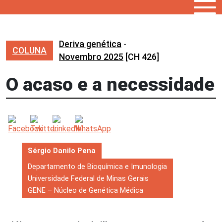
Deriva genética
-
COLUNA
Novembro 2025
[CH 426]
O acaso e a necessidade
Sérgio Danilo Pena
Departamento de Bioquímica e Imunologia
Universidade Federal de Minas Gerais
GENE – Núcleo de Genética Médica