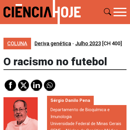
COLUNA
Deriva genética
-
Julho 2023
[CH 400]
O racismo no futebol
Sérgio Danilo Pena
Departamento de Bioquímica e
Imunologia
Universidade Federal de Minas Gerais