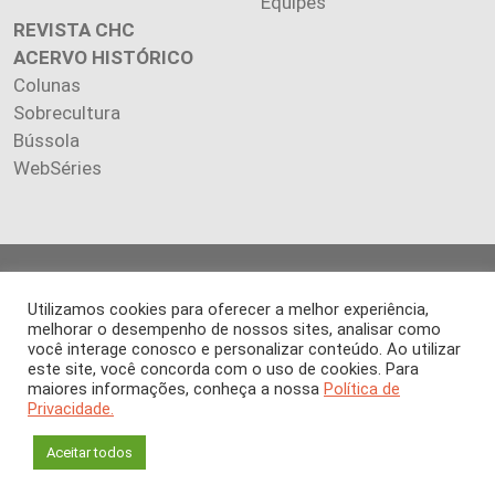
Equipes
REVISTA CHC
ACERVO HISTÓRICO
Colunas
Sobrecultura
Bússola
WebSéries
Copyright 2026 INSTITUTO CIÊNCIA HOJE. Todos os direitos
reservados.
Utilizamos cookies para oferecer a melhor experiência,
Os artigos publicados na revista refletem exclusivamente a
melhorar o desempenho de nossos sites, analisar como
você interage conosco e personalizar conteúdo. Ao utilizar
opinião de seus autores.
este site, você concorda com o uso de cookies. Para
É proibida a reprodução, integral ou parcial, do conteúdo (imagens
maiores informações, conheça a nossa
Política de
e textos) sem prévia autorização.
Privacidade.
Aceitar todos