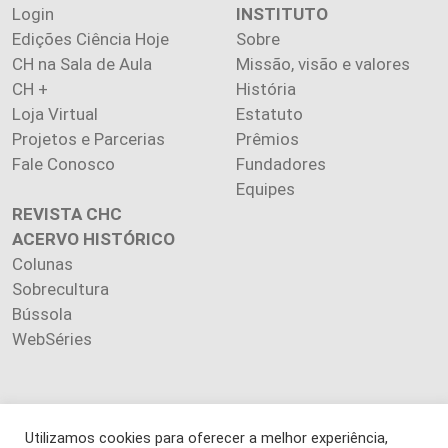
Login
INSTITUTO
Edições Ciência Hoje
Sobre
CH na Sala de Aula
Missão, visão e valores
CH +
História
Loja Virtual
Estatuto
Projetos e Parcerias
Prêmios
Fale Conosco
Fundadores
Equipes
REVISTA CHC
ACERVO HISTÓRICO
Colunas
Sobrecultura
Bússola
WebSéries
Utilizamos cookies para oferecer a melhor experiência,
Copyright 2026 INSTITUTO CIÊNCIA HOJE. Todos os direitos