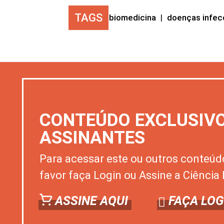
TAGS
biomedicina
|
doenças infec
CONTEÚDO EXCLUSIV
ASSINANTES
Para acessar este ou outros conteúd
favor faça Login ou Assine a Ciência 
ASSINE AQUI
FAÇA LOG