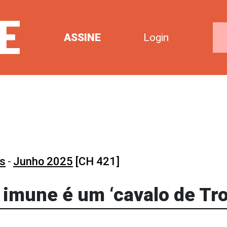
ASSINE
Login
os
-
Junho 2025
[CH 421]
imune é um ‘cavalo de Tro