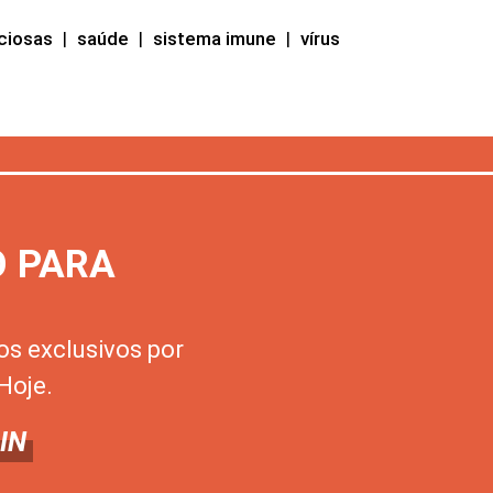
ciosas
|
saúde
|
sistema imune
|
vírus
O PARA
os exclusivos por
Hoje.
IN