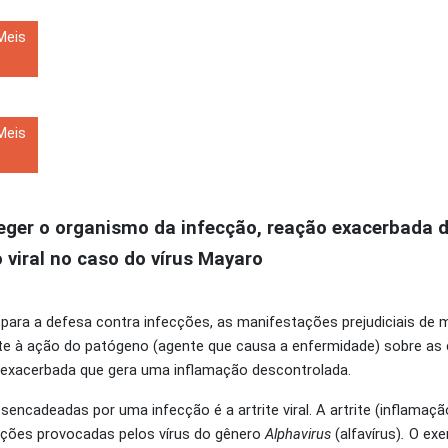
Meis
Meis
eger o organismo da infecção, reação exacerbada 
viral no caso do vírus Mayaro
para a defesa contra infecções, as manifestações prejudiciais de
te à ação do patógeno (agente que causa a enfermidade) sobre as 
 exacerbada que gera uma inflamação descontrolada.
ncadeadas por uma infecção é a artrite viral. A artrite (inflamaçã
cções provocadas pelos vírus do gênero
Alphavirus
(alfavírus)
.
O exe