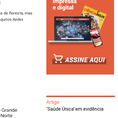
3.
s de floresta, mas
osquitos
Aedes
Artigo
‘Saúde Única’ em evidência