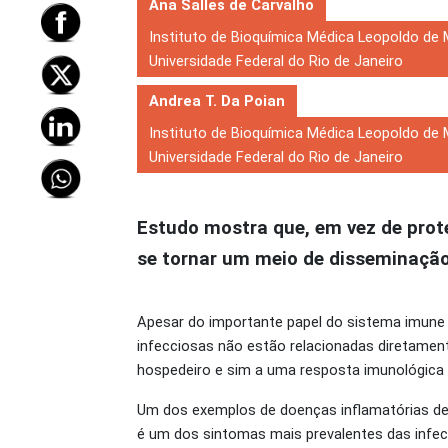
Ana Salles de Carvalho
Instituto de Bioquímica Médica Leopoldo de 
Universidade Federal do Rio de Janeiro
Andrea T. Da Poian
Instituto de Bioquímica Médica Leopoldo de 
Universidade Federal do Rio de Janeiro
Estudo mostra que, em vez de prot
se tornar um meio de disseminação 
Apesar do importante papel do sistema imune 
infecciosas não estão relacionadas diretamen
hospedeiro e sim a uma resposta imunológica
Um dos exemplos de doenças inflamatórias dese
é um dos sintomas mais prevalentes das infe