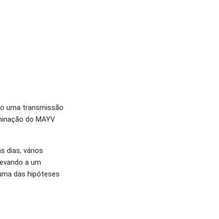
ndo uma transmissão
eminação do MAYV
 dias, vários
 levando a um
 uma das hipóteses