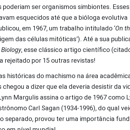
s poderiam ser organismos simbiontes. Esse
tavam esquecidos até que a bióloga evolutiva
licou, em 1967, um trabalho intitulado ‘
On th
rigem das células mitóticas’). Até a sua public
 Biology
, esse clássico artigo científico (citad
 rejeitado por 15 outras revistas!
as históricas do machismo na área acadêmic
 chegou a dizer que ela deveria desistir da vi
Lynn Margulis assina o artigo de 1967 como 
strônomo Carl Sagan (1934-1996), do qual vei
o separado, provou ter uma importância fun
co em nível mundial.