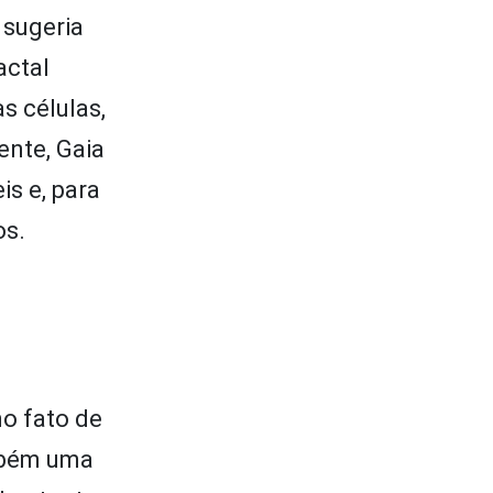
 sugeria
actal
s células,
ente, Gaia
is e, para
os.
no fato de
ambém uma