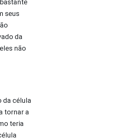
 bastante
m seus
ção
vado da
eles não
 da célula
a tornar a
mo teria
célula