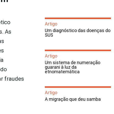
tico
Artigo
Um diagnóstico das doenças do
s. As
SUS
as
es
Artigo
ia
Um sistema de numeração
guarani à luz da
ido
etnomatemática
ar fraudes
Artigo
A migração que deu samba