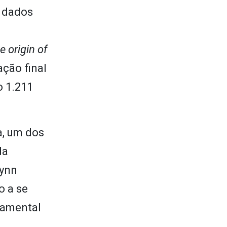
s dados
e origin of
ação final
o 1.211
a, um dos
da
Lynn
o a se
damental