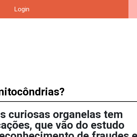
Login
mitocôndrias?
s curiosas organelas tem
cações, que vão do estudo
 reconhecimento de fraudes 