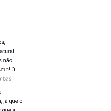
os,
atural
s não
smo! O
mbas.
e
, já que o
s que a