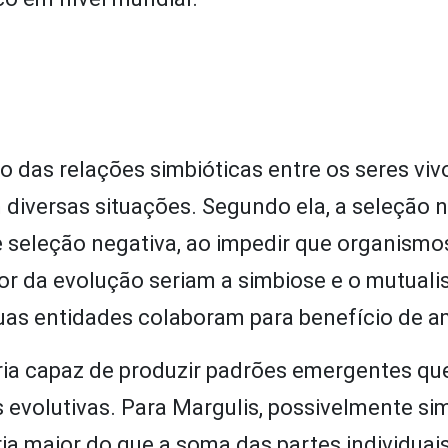
 das relações simbióticas entre os seres viv
iversas situações. Segundo ela, a seleção n
seleção negativa, ao impedir que organismo
r da evolução seriam a simbiose e o mutuali
duas entidades colaboram para benefício de a
ria capaz de produzir padrões emergentes qu
evolutivas. Para Margulis, possivelmente sim
ria maior do que a soma das partes individuai