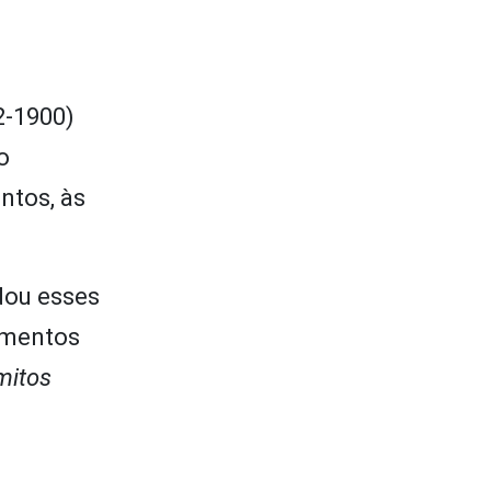
2-1900)
o
ntos, às
dou esses
lamentos
mitos