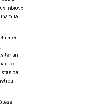
A simbiose
lham tal
lulares,
,
as teriam
para o
istas da
nstrou
pótese