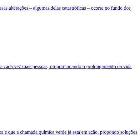
ssas alterações – algumas delas catastróficas – ocorre no fundo dos
el a cada vez mais pessoas, proporcionando o prolongamento da vida
 boa é que a chamada química verde já está em ação, propondo soluções