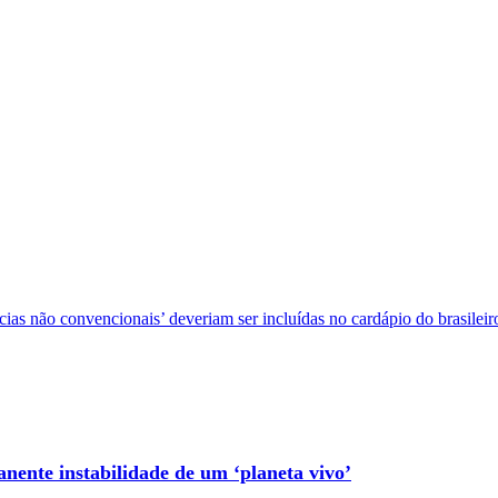
ias não convencionais’ deveriam ser incluídas no cardápio do brasileir
anente instabilidade de um ‘planeta vivo’