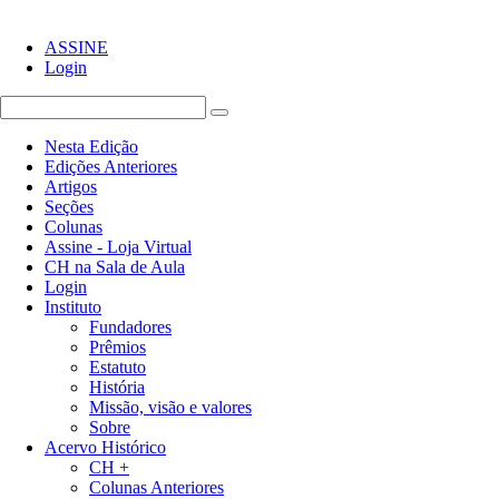
ASSINE
Login
Nesta Edição
Edições Anteriores
Artigos
Seções
Colunas
Assine - Loja Virtual
CH na Sala de Aula
Login
Instituto
Fundadores
Prêmios
Estatuto
História
Missão, visão e valores
Sobre
Acervo Histórico
CH +
Colunas Anteriores