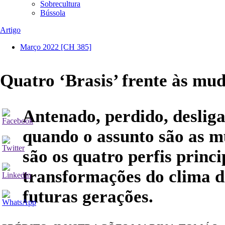
Sobrecultura
Bússola
Artigo
Março 2022
[CH 385]
Quatro ‘Brasis’ frente às mu
Antenado, perdido, desliga
quando o assunto são as 
são os quatro perfis princ
transformações do clima d
futuras gerações.