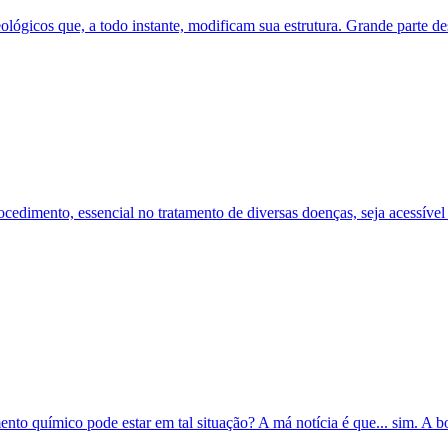
ológicos que, a todo instante, modificam sua estrutura. Grande parte de
ocedimento, essencial no tratamento de diversas doenças, seja acessív
ento químico pode estar em tal situação? A má notícia é que... sim. A