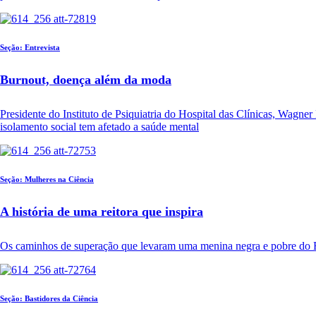
Seção: Entrevista
Burnout, doença além da moda
Presidente do Instituto de Psiquiatria do Hospital das Clínicas, Wagner
isolamento social tem afetado a saúde mental
Seção: Mulheres na Ciência
A história de uma reitora que inspira
Os caminhos de superação que levaram uma menina negra e pobre do E
Seção: Bastidores da Ciência