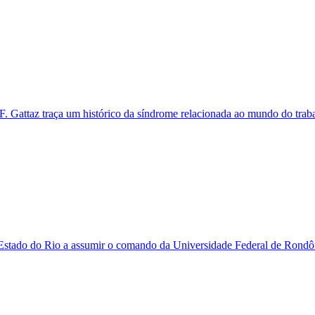
 F. Gattaz traça um histórico da síndrome relacionada ao mundo do trabal
stado do Rio a assumir o comando da Universidade Federal de Rondôni