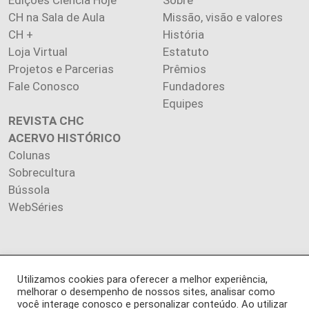
Edições Ciência Hoje
Sobre
CH na Sala de Aula
Missão, visão e valores
CH +
História
Loja Virtual
Estatuto
Projetos e Parcerias
Prêmios
Fale Conosco
Fundadores
Equipes
REVISTA CHC
ACERVO HISTÓRICO
Colunas
Sobrecultura
Bússola
WebSéries
Copyright 2026 INSTITUTO CIÊNCIA HOJE. Todos os direitos
Utilizamos cookies para oferecer a melhor experiência,
melhorar o desempenho de nossos sites, analisar como
reservados.
você interage conosco e personalizar conteúdo. Ao utilizar
Os artigos publicados na revista refletem exclusivamente a