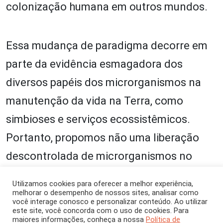
colonização humana em outros mundos.
Essa mudança de paradigma decorre em
parte da evidência esmagadora dos
diversos papéis dos microrganismos na
manutenção da vida na Terra, como
simbioses e serviços ecossistêmicos.
Portanto, propomos não uma liberação
descontrolada de microrganismos no
espaço, mas uma nova linha de raciocínio
Utilizamos cookies para oferecer a melhor experiência,
filosófica que deverá proporcionar uma
melhorar o desempenho de nossos sites, analisar como
você interage conosco e personalizar conteúdo. Ao utilizar
nova discussão com base nas implicações
este site, você concorda com o uso de cookies. Para
maiores informações, conheça a nossa
Política de