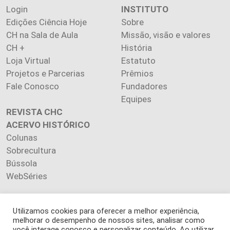
Login
INSTITUTO
Edições Ciência Hoje
Sobre
CH na Sala de Aula
Missão, visão e valores
CH +
História
Loja Virtual
Estatuto
Projetos e Parcerias
Prêmios
Fale Conosco
Fundadores
Equipes
REVISTA CHC
ACERVO HISTÓRICO
Colunas
Sobrecultura
Bússola
WebSéries
Utilizamos cookies para oferecer a melhor experiência,
melhorar o desempenho de nossos sites, analisar como
você interage conosco e personalizar conteúdo. Ao utilizar
Copyright 2026 INSTITUTO CIÊNCIA HOJE. Todos os direitos