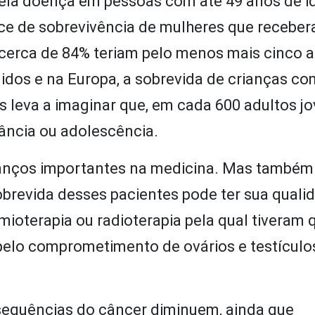
ela doença em pessoas com até 49 anos de i
nce de sobrevivência de mulheres que recebe
 cerca de 84% teriam pelo menos mais cinco 
nidos e na Europa, a sobrevida de crianças c
s leva a imaginar que, em cada 600 adultos jo
ância ou adolescência.
anços importantes na medicina. Mas também
brevida desses pacientes pode ter sua quali
oterapia ou radioterapia pela qual tiveram 
, pelo comprometimento de ovários e testículo
sequências do câncer diminuem, ainda que