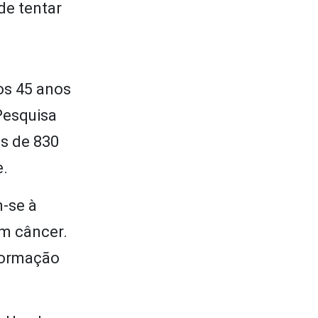
de tentar
os 45 anos
Pesquisa
s de 830
e.
m-se à
om câncer.
nformação