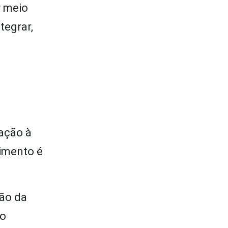
r meio
tegrar,
ação à
imento é
ção da
 o