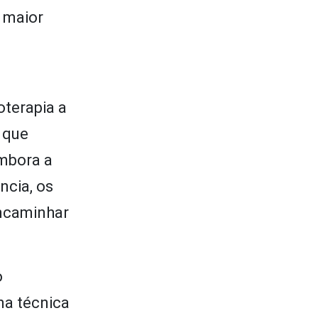
 maior
e
oterapia a
 que
Embora a
ncia, os
encaminhar
o
ma técnica