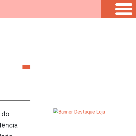
s do
dência