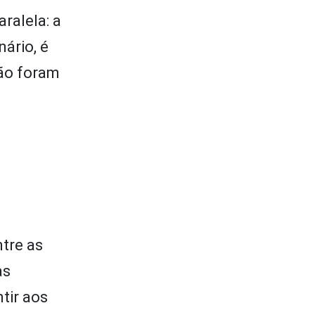
ralela: a
ário, é
não foram
tre as
as
tir aos