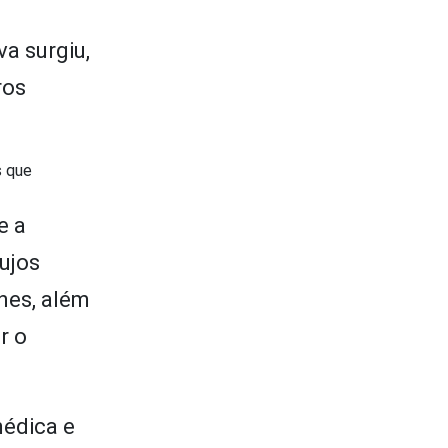
a surgiu,
ros
s que
e a
ujos
nes, além
r o
médica e