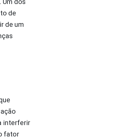
. Um dos
to de
ir de um
anças
 que
ulação
interferir
 fator