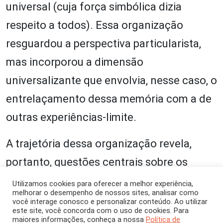
universal (cuja força simbólica dizia
respeito a todos). Essa organização
resguardou a perspectiva particularista,
mas incorporou a dimensão
universalizante que envolvia, nesse caso, o
entrelaçamento dessa memória com a de
outras experiências-limite.
A trajetória dessa organização revela,
portanto, questões centrais sobre os
processos de construção social da
Utilizamos cookies para oferecer a melhor experiência,
melhorar o desempenho de nossos sites, analisar como
memória do Holocausto, nas suas
você interage conosco e personalizar conteúdo. Ao utilizar
este site, você concorda com o uso de cookies. Para
múltiplas dimensões: no dinamismo das
maiores informações, conheça a nossa
Política de